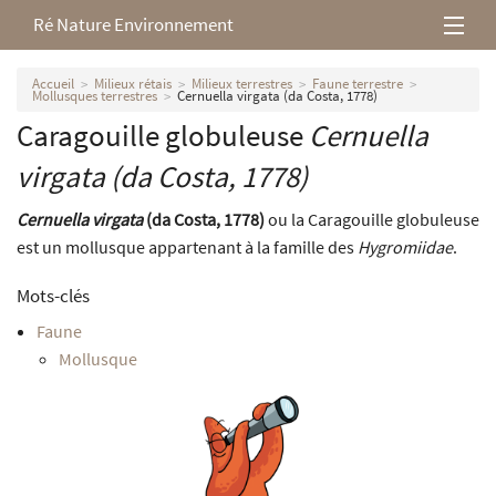
Ré Nature Environnement
L’association
Accueil
Milieux rétais
Milieux terrestres
Faune terrestre
Mollusques terrestres
Cernuella virgata (da Costa, 1778)
Caragouille globuleuse
Cernuella
Milieux rétais
virgata
(da Costa, 1778)
Nos parutions
Cernuella virgata
(da Costa, 1778)
ou la Caragouille globuleuse
est un mollusque appartenant à la famille des
Hygromiidae
.
Mots-clés
Faune
Mollusque