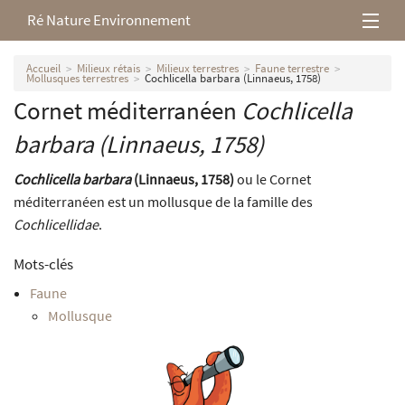
Ré Nature Environnement
L’association
Accueil
Milieux rétais
Milieux terrestres
Faune terrestre
Mollusques terrestres
Cochlicella barbara (Linnaeus, 1758)
Cornet méditerranéen
Cochlicella
Milieux rétais
barbara
(Linnaeus, 1758)
Nos parutions
Cochlicella barbara
(Linnaeus, 1758)
ou le Cornet
méditerranéen est un mollusque de la famille des
Cochlicellidae
.
Mots-clés
Faune
Mollusque