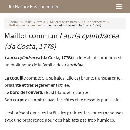
Ré Nature Environnement
L’association
Accueil
Milieux rétais
Milieux terrestres
Faune terrestre
Mollusques terrestres
Lauria cylindracea (da Costa, 1778)
Maillot commun
Lauria cylindracea
Milieux rétais
(da Costa, 1778)
Nos parutions
Lauria cylindracea
(da Costa, 1778)
ou le Maillot commun est
un mollusque de la famille des
Lauriidae
.
La
coquille
compte 5-6 spirales. Elle est brune, transparente,
brillante et très légèrement striée.
Le
bord de l’ouverture
est blanc et recourbé.
Son
corps
est sombre avec les côtés et le dessous plus clair.
Il est présent dans les forêts, les prairies, les zones rocheuses
avec une préférence pour des habitats pas trop humides.