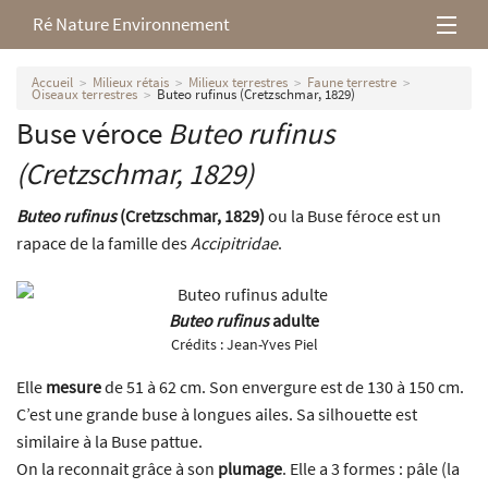
Ré Nature Environnement
L’association
Accueil
Milieux rétais
Milieux terrestres
Faune terrestre
Oiseaux terrestres
Buteo rufinus (Cretzschmar, 1829)
Buse véroce
Buteo rufinus
Milieux rétais
(Cretzschmar, 1829)
Nos parutions
Buteo rufinus
(Cretzschmar, 1829)
ou la Buse féroce est un
rapace de la famille des
Accipitridae
.
Buteo rufinus
adulte
Crédits :
Jean-Yves Piel
Elle
mesure
de 51 à 62 cm. Son envergure est de 130 à 150 cm.
C’est une grande buse à longues ailes. Sa silhouette est
similaire à la Buse pattue.
On la reconnait grâce à son
plumage
. Elle a 3 formes : pâle (la