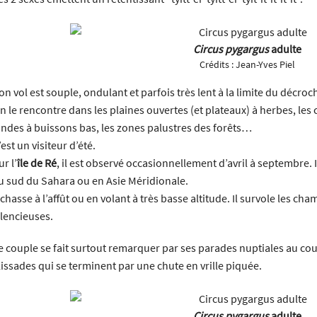
Circus pygargus
adulte
Crédits :
Jean-Yves Piel
on vol est souple, ondulant et parfois très lent à la limite du décro
n le rencontre dans les plaines ouvertes (et plateaux) à herbes, les
andes à buissons bas, les zones palustres des forêts…
’est un visiteur d’été.
ur l’
île de Ré
, il est observé occasionnellement d’avril à septembre. 
u sud du Sahara ou en Asie Méridionale.
l chasse à l’affût ou en volant à très basse altitude. Il survole les ch
ilencieuses.
e couple se fait surtout remarquer par ses parades nuptiales au cou
lissades qui se terminent par une chute en vrille piquée.
Circus pygargus
adulte