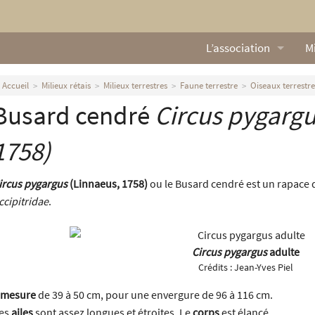
L’association
Mi
Qui sommes nous ?
L
Accueil
Milieux rétais
Milieux terrestres
Faune terrestre
Oiseaux terrestre
Busard cendré
Circus pygarg
Nos missions
Ga
Nos statuts
M
1758)
Le Conseil d’Administr
Mi
ircus pygargus
(Linnaeus, 1758)
ou le Busard cendré est un rapace d
ccipitridae
.
Nos partenaires
Nous contacter
Circus pygargus
adulte
Crédits :
Jean-Yves Piel
Actualités
mesure
de 39 à 50 cm, pour une envergure de 96 à 116 cm.
es
ailes
sont assez longues et étroites. Le
corps
est élancé.