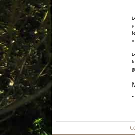
L
p
f
m
L
t
g
C