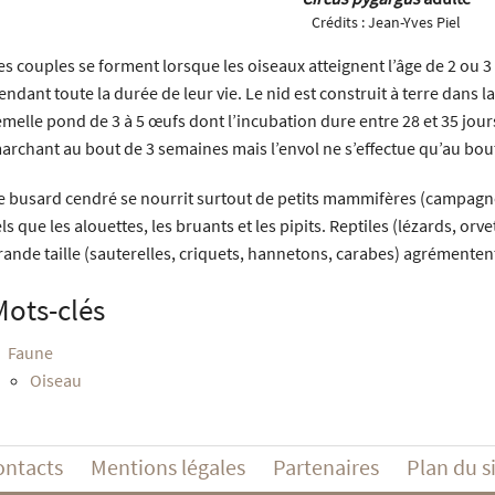
Crédits :
Jean-Yves Piel
es couples se forment lorsque les oiseaux atteignent l’âge de 2 ou 
endant toute la durée de leur vie. Le nid est construit à terre dans l
emelle pond de 3 à 5 œufs dont l’incubation dure entre 28 et 35 jour
archant au bout de 3 semaines mais l’envol ne s’effectue qu’au bout
e busard cendré se nourrit surtout de petits mammifères (campagn
els que les alouettes, les bruants et les pipits. Reptiles (lézards, orv
rande taille (sauterelles, criquets, hannetons, carabes) agrémente
Mots-clés
Faune
Oiseau
ontacts
Mentions légales
Partenaires
Plan du s