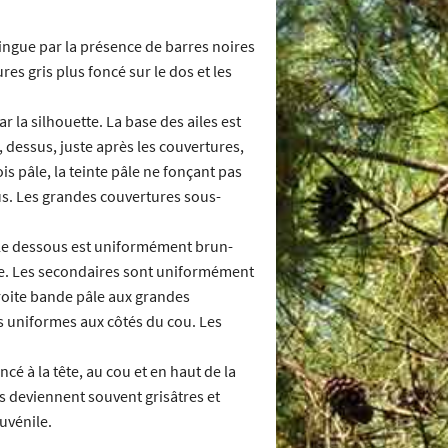
ingue par la présence de barres noires
es gris plus foncé sur le dos et les
r la silhouette. La base des ailes est
 dessus, juste après les couvertures,
 pâle, la teinte pâle ne fonçant pas
ous. Les grandes couvertures sous-
 Le dessous est uniformément brun-
ine. Les secondaires sont uniformément
roite bande pâle aux grandes
s uniformes aux côtés du cou. Les
cé à la tête, au cou et en haut de la
nes deviennent souvent grisâtres et
uvénile.