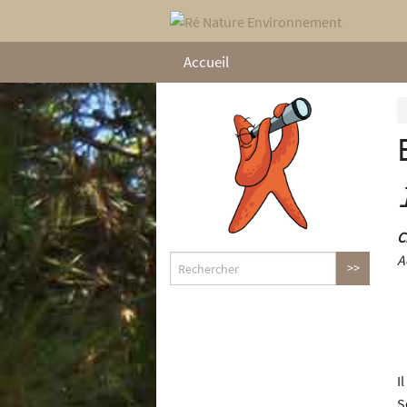
Accueil
C
A
Il
S