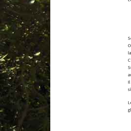
S
O
l
C
S
a
I
s
L
g