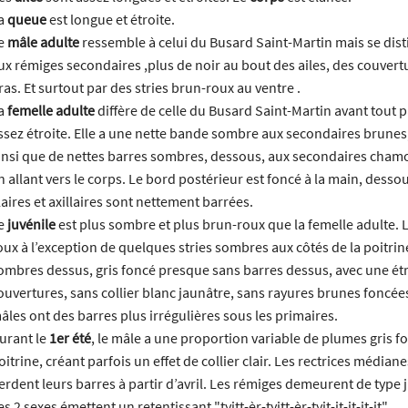
a
queue
est longue et étroite.
e
mâle adulte
ressemble à celui du Busard Saint-Martin mais se dist
ux rémiges secondaires ,plus de noir au bout des ailes, des couvertur
ras. Et surtout par des stries brun-roux au ventre .
a
femelle adulte
diffère de celle du Busard Saint-Martin avant tout pa
ssez étroite. Elle a une nette bande sombre aux secondaires brunes,
insi que de nettes barres sombres, dessous, aux secondaires chamois
n allant vers le corps. Le bord postérieur est foncé à la main, dess
laires et axillaires sont nettement barrées.
e
juvénile
est plus sombre et plus brun-roux que la femelle adulte.
oux à l’exception de quelques stries sombres aux côtés de la poitr
ombres dessus, gris foncé presque sans barres dessus, avec une ét
ouvertures, sans collier blanc jaunâtre, sans rayures brunes foncée
âles ont des barres plus irrégulières sous les primaires.
urant le
1er été
, le mâle a une proportion variable de plumes gris fon
oitrine, créant parfois un effet de collier clair. Les rectrices média
erdent leurs barres à partir d’avril. Les rémiges demeurent de type j
es 2 sexes émettent un retentissant "tyitt-èr-tyitt-èr-tyit-it-it-it-it".