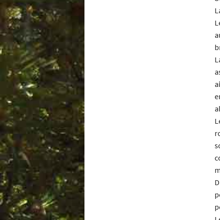
L
L
a
b
L
a
a
e
a
L
r
s
c
m
D
p
p
L