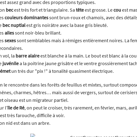
l est assez grand avec des proportions typiques.
on
bec
est très fort et triangulaire. Sa
tête
est grosse. Le
cou
est mass
es
couleurs dominantes
sont brun-roux et chamois, avec des détails 
e
bec nuptial
est gris noirâtre avec la base gris bleuté.
es
ailes
sont noir-bleu brillant.
es
sexes
sont semblables mais à rémiges entièrement noires. La fem
econdaires.
n vol, la
barre alaire
est blanche à la main. Le bout est blanc à la co
e
juvénile
a la poitrine jaune grisâtre et le ventre grossièrement tac
émet
un très dur "pix !" à tonalité quasiment électrique.
n le rencontre dans les forêts de feuillus et mixtes, surtout composé
hênes, charmes, hêtres… mais aussi de vergers, surtout de cerisiers
et oiseau est un migrateur partiel.
ur l’
île de Ré
, on peut le croiser, très rarement, en février, mars, avri
l est très farouche, difficile à voir.
on nid est dans un arbre.