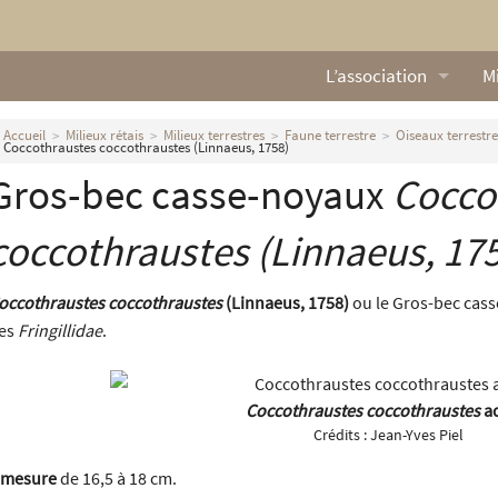
L’association
Mi
Qui sommes nous ?
L
Accueil
Milieux rétais
Milieux terrestres
Faune terrestre
Oiseaux terrestre
Coccothraustes coccothraustes (Linnaeus, 1758)
Nos missions
Ga
Gros-bec casse-noyaux
Cocco
Nos statuts
M
coccothraustes
(Linnaeus, 17
Le Conseil d’Administr
Mi
occothraustes coccothraustes
(Linnaeus, 1758)
ou le Gros-bec cass
Nos partenaires
es
Fringillidae
.
Nous contacter
Coccothraustes coccothraustes
ad
Actualités
Crédits :
Jean-Yves Piel
mesure
de 16,5 à 18 cm.