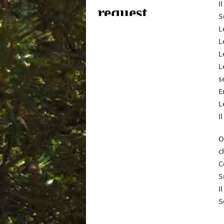
I
S
L
L
L
L
s
E
L
Il
O
c
C
S
I
S