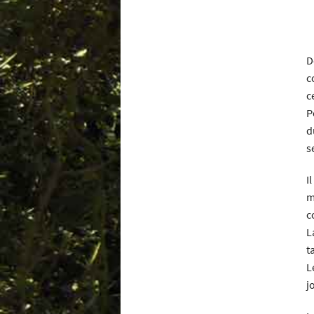
D
c
c
P
d
s
I
m
c
L
t
L
j