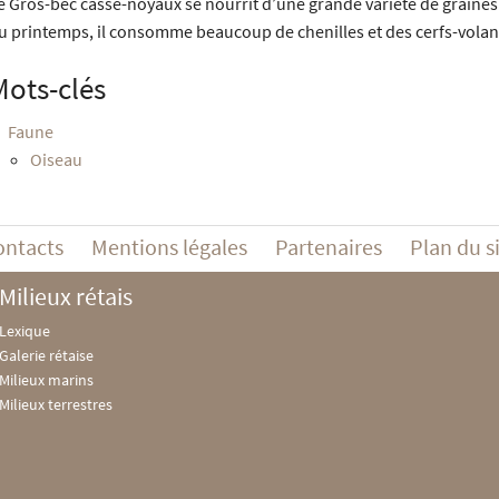
e Gros-bec casse-noyaux se nourrit d’une grande variété de graines 
u printemps, il consomme beaucoup de chenilles et des cerfs-volant
Mots-clés
Faune
Oiseau
ontacts
Mentions légales
Partenaires
Plan du s
Milieux rétais
Lexique
Galerie rétaise
Milieux marins
Milieux terrestres