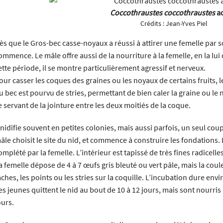
Coccothraustes coccothraustes
ad
Crédits :
Jean-Yves Piel
ès que le Gros-bec casse-noyaux a réussi à attirer une femelle par s
ommence. Le mâle offre aussi de la nourriture à la femelle, en la lu
ette période, il se montre particulièrement agressif et nerveux.
our casser les coques des graines ou les noyaux de certains fruits, le
u bec est pourvu de stries, permettant de bien caler la graine ou le 
e servant de la jointure entre les deux moitiés de la coque.
l nidifie souvent en petites colonies, mais aussi parfois, un seul co
âle choisit le site du nid, et commence à construire les fondations.
omplété par la femelle. L’intérieur est tapissé de très fines radicelles
a femelle dépose de 4 à 7 œufs gris bleuté ou vert pâle, mais la coule
aches, les points ou les stries sur la coquille. L’incubation dure envi
es jeunes quittent le nid au bout de 10 à 12 jours, mais sont nourri
ours.