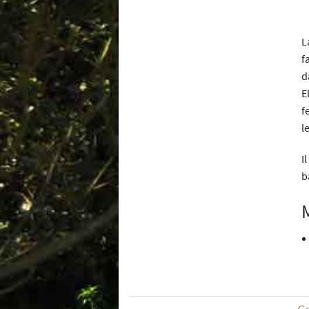
L
f
d
E
f
l
I
b