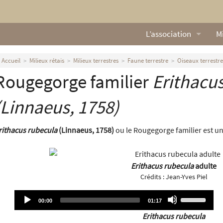
L’association
Mi
Qui sommes nous ?
L
Accueil
Milieux rétais
Milieux terrestres
Faune terrestre
Oiseaux terrestre
Rougegorge familier
Erithacu
Nos missions
Ga
Nos statuts
M
(Linnaeus, 1758)
Le Conseil d’Administr
Mi
rithacus rubecula
(Linnaeus, 1758)
ou le Rougegorge familier est un
Nos partenaires
Erithacus rubecula
adulte
Nous contacter
Crédits :
Jean-Yves Piel
Actualités
Audio
Use
Current
Total
00:00
01:17
time
duration
Player
Up/Down
Erithacus rubecula
Arrow