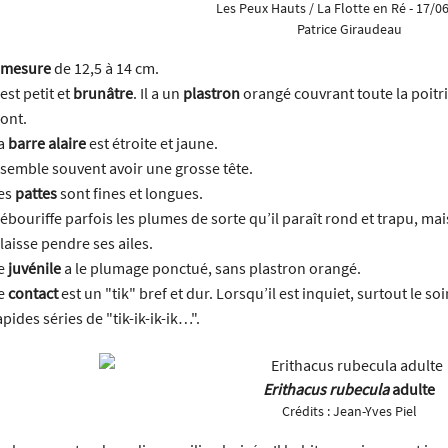
Les Peux Hauts / La Flotte en Ré - 17/0
keys
Patrice Giraudeau
to
increase
mesure
de 12,5 à 14 cm.
or
l est petit et
brunâtre
. Il a un
plastron
orangé couvrant toute la poitri
decrease
ront.
volume.
a
barre alaire
est étroite et jaune.
l semble souvent avoir une grosse tête.
es
pattes
sont fines et longues.
l ébouriffe parfois les plumes de sorte qu’il paraît rond et trapu, ma
l laisse pendre ses ailes.
e
juvénile
a le plumage ponctué, sans plastron orangé.
e
contact
est un "tik" bref et dur. Lorsqu’il est inquiet, surtout le soi
apides séries de "tik-ik-ik-ik…".
Erithacus rubecula
adulte
Crédits :
Jean-Yves Piel