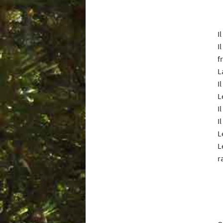
Il
I
f
L
I
L
I
I
L
L
r