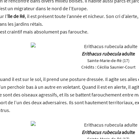
n le rencontre dans divers milieu boisés. Il habite aussi parcs et jar
’est un migrateur dans le nord de l’Europe.
ur l’
île de Ré
, il est présent toute l’année et nicheur. Son cri d’alerte
ans les jardins rétais.
l est craintif mais absolument pas farouche.
Erithacus rubecula
adulte
Sainte-Marie-de-Ré (17)
Crédits :
Cécilia Saunier-Court
uand il est sur le sol, il prend une posture dressée. Il agite ses aile
’un perchoir bas à un autre en voletant. Quand il est en alerte, il ag
e sont des oiseaux agressifs, et ils se battent farouchement entre m
ort de l’un des deux adversaires. Ils sont hautement territoriaux, e
ntrus.
Erithacus rubecula
adulte
Sainte-Marie-de-Ré (17)