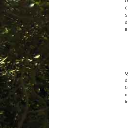
O
C
S
d
I
Q
d
C
m
i