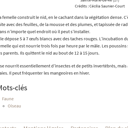
Crédits :
Cécilia Saunier-Court
a femelle construit le nid, en le cachant dans la végétation dense. 
aite avec des feuilles, de la mousse et des plumes, et tapissée de radi
ans n’importe quel endroit où il peut s’installer.
lle dépose 5 à 7 œufs blancs avec des taches rouges. L’incubation du
emelle qui est nourrie trois fois par heure par le mâle. Les poussins
es parents. Ils quittent le nid au bout de 12 à 15 jours.
l se nourrit essentiellement d’insectes et de petits invertébrés, mais 
aies. Il peut fréquenter les mangeoires en hiver.
Mots-clés
Faune
Oiseau