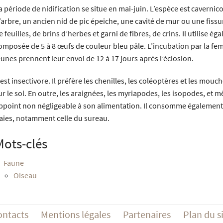
a période de nidification se situe en mai-juin. L’espèce est cavernico
’arbre, un ancien nid de pic épeiche, une cavité de mur ou une fissure
e feuilles, de brins d’herbes et garni de fibres, de crins. Il utilise é
omposée de 5 à 8 œufs de couleur bleu pâle. L’incubation par la feme
eunes prennent leur envol de 12 à 17 jours après l’éclosion.
l est insectivore. Il préfère les chenilles, les coléoptères et les mouc
ur le sol. En outre, les araignées, les myriapodes, les isopodes, et
ppoint non négligeable à son alimentation. Il consomme également d
aies, notamment celle du sureau.
Mots-clés
Faune
Oiseau
ontacts
Mentions légales
Partenaires
Plan du s