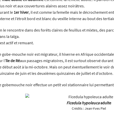
lus noir et aux couvertures alaires assez noirâtres.
urant le
1er hiver
, il est comme la femelle mais le décrochement entr
xterne et l’étroit bord est blanc du vexille interne au bout des tertiai
n le rencontre dans des forêts claires de feuillus et mixtes, des parc
ans la taïga.
l est actif et remuant.
e gobe-mouche noir est migrateur, il hiverne en Afrique occidentale
r l’
île de Ré
aux passages migratoires, il est surtout observé durant
e début août à la mi-octobre. Mais on peut éventuellement le voir du
uinzaine de juin et les deuxièmes quinzaines de juillet et d’octobre.
e gobemouche noir effectue un petit vol stationnaire lui permettant
Ficedula hypoleuca
adulte
Crédits :
Jean-Yves Piel