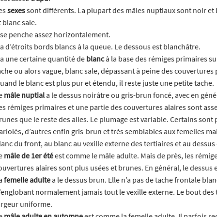
es
sexes
sont différents. La plupart des mâles nuptiaux sont noir et
t blanc sale.
l se penche assez horizontalement.
l a d’étroits bords blancs à la queue. Le dessous est blanchâtre.
l a une certaine quantité de
blanc
à la base des rémiges primaires sur 
ache ou alors vague, blanc sale, dépassant à peine des couvertures 
uand le blanc est plus pur et étendu, il reste juste une petite tache.
e
mâle nuptial
a le dessus noirâtre ou gris-brun foncé, avec en géné
es rémiges primaires et une partie des couvertures alaires sont asse
runes que le reste des ailes. Le plumage est variable. Certains sont 
ariolés, d’autres enfin gris-brun et très semblables aux femelles m
lanc du front, au blanc au vexille externe des tertiaires et au dessus
e
mâle de 1er été
est comme le mâle adulte. Mais de près, les rémige
ouvertures alaires sont plus usées et brunes. En général, le dessus e
a
femelle adulte
a le dessus brun. Elle n’a pas de tache frontale blan
’englobant normalement jamais tout le vexille externe. Le bout des t
argeur uniforme.
e
mâle adulte en automne
est comme la femelle adulte. Il parfois r