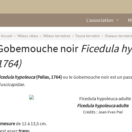
L’association
Mi
Qui sommes nous ?
L
Accueil
Milieux rétais
Milieux terrestres
Faune terrestre
Oiseaux terrestre
Gobemouche noir
Ficedula h
Nos missions
Ga
Nos statuts
M
1764)
Le Conseil d’Administr
Mi
icedula hypoleuca
(Pallas, 1764)
ou le Gobemouche noir est un passe
uscicapidae
.
Nos partenaires
Nous contacter
Ficedula hypoleuca
adulte
Crédits :
Jean-Yves Piel
Actualités
mesure
de 12 à 13,5 cm.
l est assez
trapu
.