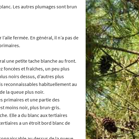
 blanc. Les autres plumages sont brun
l’aile fermée. En général, il n’a pas de
primaires.
ral une petite tache blanche au front.
z foncées et fraîches, un peu plus
plus noirs dessus, d’autres plus
ais reconnaissables habituellement au
 de la queue plus noir.
s primaires et une partie des
st moins noir, plus brun-gris.
che. Elle a du blanc aux tertiaires
ertiaires a un étroit bord blanc de
econnaissable au dessus de la queue