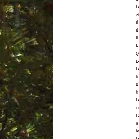
L
e
I
I
I
t
Q
L
L
b
b
b
L
c
L
n
l
L