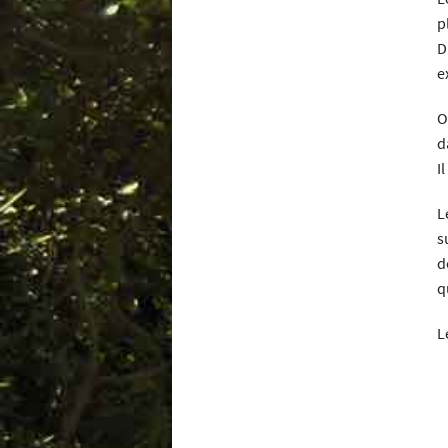
p
D
e
O
d
I
L
su
d
q
L