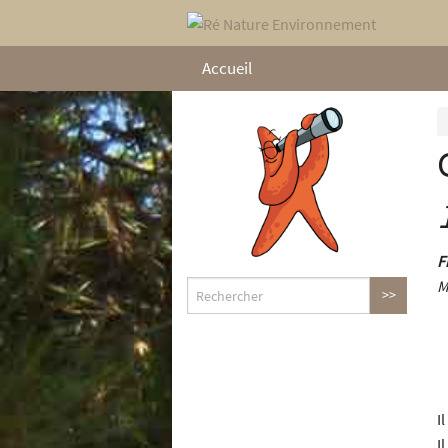
Accueil
F
M
Il
I