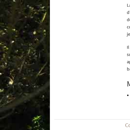
L
d
d
c
j
I
s
a
b
C