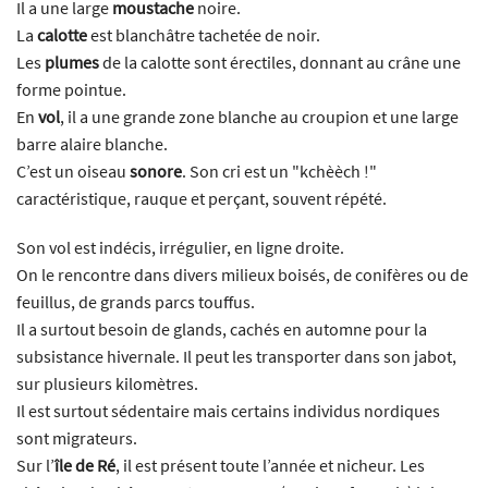
Il a une large
moustache
noire.
La
calotte
est blanchâtre tachetée de noir.
Les
plumes
de la calotte sont érectiles, donnant au crâne une
forme pointue.
En
vol
, il a une grande zone blanche au croupion et une large
barre alaire blanche.
C’est un oiseau
sonore
. Son cri est un "kchèèch !"
caractéristique, rauque et perçant, souvent répété.
Son vol est indécis, irrégulier, en ligne droite.
On le rencontre dans divers milieux boisés, de conifères ou de
feuillus, de grands parcs touffus.
Il a surtout besoin de glands, cachés en automne pour la
subsistance hivernale. Il peut les transporter dans son jabot,
sur plusieurs kilomètres.
Il est surtout sédentaire mais certains individus nordiques
sont migrateurs.
Sur l’
île de Ré
, il est présent toute l’année et nicheur. Les