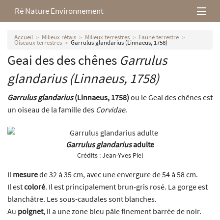
Ré Nature Environnement
L’association
Accueil
Milieux rétais
Milieux terrestres
Faune terrestre
Oiseaux terrestres
Garrulus glandarius (Linnaeus, 1758)
Geai des des chênes
Garrulus
Milieux rétais
glandarius
(Linnaeus, 1758)
Nos parutions
Garrulus glandarius
(Linnaeus, 1758)
ou le Geai des chênes est
un oiseau de la famille des
Corvidae
.
Garrulus glandarius
adulte
Crédits :
Jean-Yves Piel
Il
mesure
de 32 à 35 cm, avec une envergure de 54 à 58 cm.
Il est
coloré
. Il est principalement brun-gris rosé. La gorge est
blanchâtre. Les sous-caudales sont blanches.
Au
poignet
, il a une zone bleu pâle finement barrée de noir.