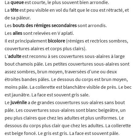
La
queue
est courte, le plus souvent bien arrondie.
La
tête
est peu visible en vol du fait que le cou est rétracté, et
de sa pâleur.
Les
bouts des rémiges secondaires
sont arrondis.
Les
ailes
sont relevées en V aplati.
Il est principalement
bicolore
(rémiges et rectrices sombres,
couvertures alaires et corps plus clairs).
L’
adulte
est reconnu à ses couvertures sous-alaires à large
bout chamois pâle. Les petites couvertures sous-alaires sont
assez sombres, brun moyen, traversées d’une ou deux
étroites bandes pâles. Le dessous du corps est brun moyen,
moins pâle. La collerette est blanchâtre visible de près. Le bec
est jaunâtre. La face est souvent gris sale.
Le
juvénile
a de grandes couvertures sus-alaires sans bout
pâle. Les couvertures sous-alaires sont blanc beigeâtre, un
peu plus claires que chez les adultes et plus uniformes. Le
dessous du corps plus clair que chez les adultes. La collerette
est beige foncé. Le gris est gris. La face est souvent pâle.