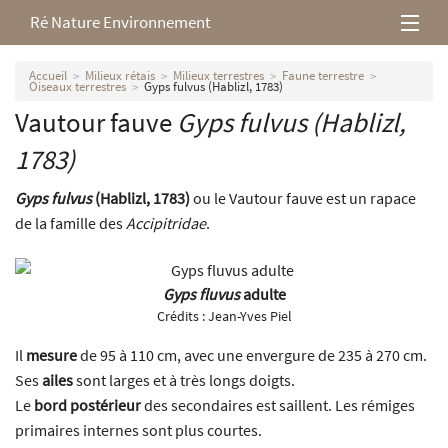
Ré Nature Environnement
L’association
Accueil
Milieux rétais
Milieux terrestres
Faune terrestre
Oiseaux terrestres
Gyps fulvus (Hablizl, 1783)
Vautour fauve
Gyps fulvus
(Hablizl,
Milieux rétais
1783)
Nos parutions
Gyps fulvus
(Hablizl, 1783)
ou le Vautour fauve est un rapace
de la famille des
Accipitridae
.
Gyps fluvus
adulte
Crédits :
Jean-Yves Piel
Il
mesure
de 95 à 110 cm, avec une envergure de 235 à 270 cm.
Ses
ailes
sont larges et à très longs doigts.
Le
bord postérieur
des secondaires est saillent. Les rémiges
primaires internes sont plus courtes.