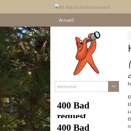
Accueil
C
f
E
E
L
E
r