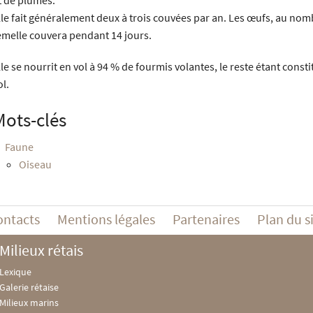
t de plumes.
lle fait généralement deux à trois couvées par an. Les œufs, au nomb
emelle couvera pendant 14 jours.
lle se nourrit en vol à 94 % de fourmis volantes, le reste étant const
ol.
Mots-clés
Faune
Oiseau
ontacts
Mentions légales
Partenaires
Plan du s
Milieux rétais
Lexique
Galerie rétaise
Milieux marins