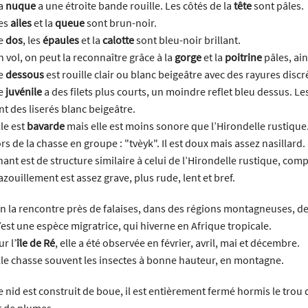
a
nuque
a une étroite bande rouille. Les côtés de la
tête
sont pâles.
es
ailes
et la
queue
sont brun-noir.
e
dos
, les
épaules
et la
calotte
sont bleu-noir brillant.
n vol, on peut la reconnaître grâce à la
gorge
et la
poitrine
pâles, ai
e
dessous
est rouille clair ou blanc beigeâtre avec des rayures discr
e
juvénile
a des filets plus courts, un moindre reflet bleu dessus. Les
nt des liserés blanc beigeâtre.
lle est
bavarde
mais elle est moins sonore que l’Hirondelle rustique.
ors de la chasse en groupe : "tvèyk". Il est doux mais assez nasillard.
hant est de structure similaire à celui de l’Hirondelle rustique, co
azouillement est assez grave, plus rude, lent et bref.
n la rencontre près de falaises, dans des régions montagneuses, de
’est une espèce migratrice, qui hiverne en Afrique tropicale.
ur l’
île de Ré
, elle a été observée en février, avril, mai et décembre.
lle chasse souvent les insectes à bonne hauteur, en montagne.
e nid est construit de boue, il est entièrement fermé hormis le trou d