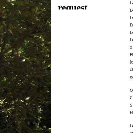
L
L
L
E
L
L
o
E
l
c
g
O
C
S
E
L