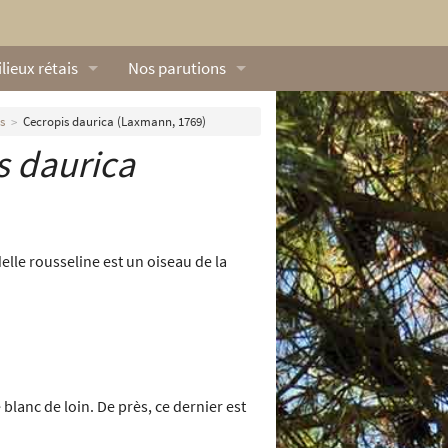
lieux rétais
Nos parutions
exique
Dossiers
s
Cecropis daurica (Laxmann, 1769)
s daurica
lerie rétaise
L’Œillet des dunes
ilieux marins
Livres
ation
lieux terrestres
Vidéos naturalistes de Ré Nature Environnem
delle rousseline est un oiseau de la
blanc de loin. De près, ce dernier est