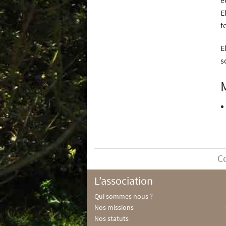
e
E
f
E
s
C
L’association
Qui sommes nous ?
Nos missions
Nos statuts