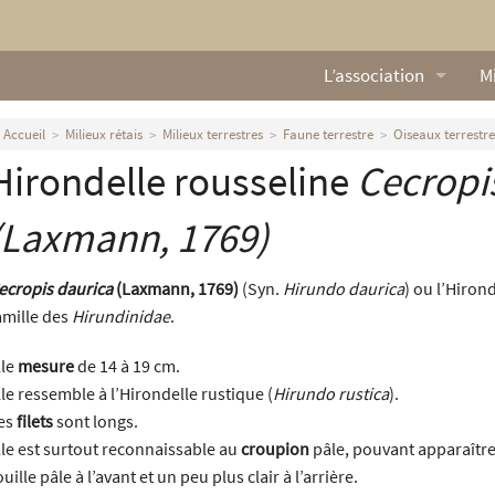
L’association
Mi
Qui sommes nous ?
L
Accueil
Milieux rétais
Milieux terrestres
Faune terrestre
Oiseaux terrestre
Hirondelle rousseline
Cecropi
Nos missions
Ga
Nos statuts
M
(Laxmann, 1769)
Le Conseil d’Administr
Mi
ecropis daurica
(Laxmann, 1769)
(Syn.
Hirundo daurica
) ou l’Hiron
amille des
Hirundinidae
.
Nos partenaires
lle
mesure
de 14 à 19 cm.
Nous contacter
lle ressemble à l’Hirondelle rustique (
Hirundo rustica
).
es
filets
sont longs.
Actualités
lle est surtout reconnaissable au
croupion
pâle, pouvant apparaître 
ouille pâle à l’avant et un peu plus clair à l’arrière.