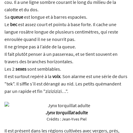
cou. Il a une ligne sombre courant le long du milieu de la
calotte et du dos.
Sa
queue
est longue et à barres espacées.
Le
bec
est assez court et pointu à base forte. Il cache une
langue rosâtre longue de plusieurs centimètres, qui reste
enroulée quand il ne se nourrit pas.
Il ne grimpe pas à l’aide de la queue.
Il fait plutôt penser à un passereau, et se tient souvent en
travers des branches horizontales.
Les 2
sexes
sont semblables.
Il est surtout repéré à la
voix
. Son alarme est une série de durs
"tek". Il siffle s’il est dérangé au nid. Les petits quémandent
par un rapide et fin "zizizizizi…".
Jynx torquillat
adulte
Crédits :
Jean-Yves Piel
Il est présent dans les régions cultivées avec vergers, prés,