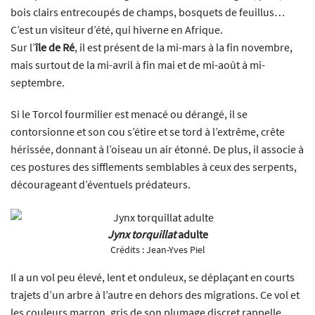
bois clairs entrecoupés de champs, bosquets de feuillus…
C’est un visiteur d’été, qui hiverne en Afrique.
Sur l’
île de Ré
, il est présent de la mi-mars à la fin novembre,
mais surtout de la mi-avril à fin mai et de mi-août à mi-
septembre.
Si le Torcol fourmilier est menacé ou dérangé, il se
contorsionne et son cou s’étire et se tord à l’extrême, crête
hérissée, donnant à l’oiseau un air étonné. De plus, il associe à
ces postures des sifflements semblables à ceux des serpents,
décourageant d’éventuels prédateurs.
Jynx torquillat
adulte
Crédits :
Jean-Yves Piel
Il a un vol peu élevé, lent et onduleux, se déplaçant en courts
trajets d’un arbre à l’autre en dehors des migrations. Ce vol et
les couleurs marron, gris de son plumage discret rappelle