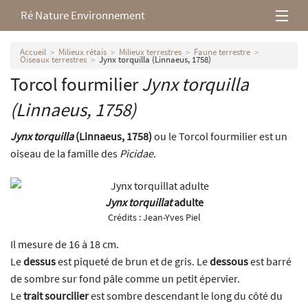
Ré Nature Environnement
L’association
Accueil
Milieux rétais
Milieux terrestres
Faune terrestre
Oiseaux terrestres
Jynx torquilla (Linnaeus, 1758)
Torcol fourmilier
Jynx torquilla
Milieux rétais
(Linnaeus, 1758)
Nos parutions
Jynx torquilla
(Linnaeus, 1758)
ou le Torcol fourmilier est un
oiseau de la famille des
Picidae
.
Jynx torquillat
adulte
Crédits :
Jean-Yves Piel
Il mesure de 16 à 18 cm.
Le
dessus
est piqueté de brun et de gris. Le
dessous
est barré
de sombre sur fond pâle comme un petit épervier.
Le
trait sourcilier
est sombre descendant le long du côté du