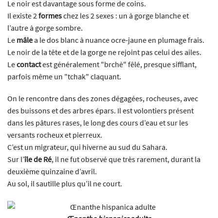
Le noir est davantage sous forme de coins.
Il existe 2
formes
chez les 2 sexes : un à gorge blanche et
l’autre à gorge sombre.
Le
mâle
a le dos blanc à nuance ocre-jaune en plumage frais.
Le noir de la tête et de la gorge ne rejoint pas celui des ailes.
Le
contact
est généralement "brchè" fêlé, presque sifflant,
parfois même un "tchak" claquant.
On le rencontre dans des zones dégagées, rocheuses, avec
des buissons et des arbres épars. Il est volontiers présent
dans les pâtures rases, le long des cours d’eau et sur les
versants rocheux et pierreux.
C’est un migrateur, qui hiverne au sud du Sahara.
Sur l’
île de Ré
, il ne fut observé que très rarement, durant la
deuxième quinzaine d’avril.
Au sol, il sautille plus qu’il ne court.