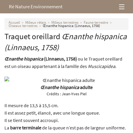
Ré Nature Environnement
L’association
Accueil
Milieux rétais
Milieux terrestres
Faune terrestre
Oiseaux terrestres
Œnanthe hispanica (Linnaeus, 1758)
Traquet oreillard
Œnanthe hispanica
Milieux rétais
(Linnaeus, 1758)
Nos parutions
Œnanthe hispanica
(Linnaeus, 1758)
ou le Traquet oreillard
est un oiseau appartenant à la famille des
Muscicapidea
.
Œnanthe hispanica
adulte
Crédits :
Jean-Yves Piel
Il mesure de 13,5 à 15,5 cm.
Il est assez petit, élancé, avec une longue queue.
Il se tient souvent accroupi.
La
barre terminale
de la queue n’est pas de largeur uniforme.