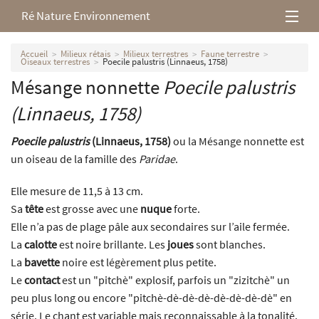
Ré Nature Environnement
L’association
Accueil
Milieux rétais
Milieux terrestres
Faune terrestre
Oiseaux terrestres
Poecile palustris (Linnaeus, 1758)
Mésange nonnette
Poecile palustris
Milieux rétais
(Linnaeus, 1758)
Nos parutions
Poecile palustris
(Linnaeus, 1758)
ou la Mésange nonnette est
un oiseau de la famille des
Paridae
.
Elle mesure de 11,5 à 13 cm.
Sa
tête
est grosse avec une
nuque
forte.
Elle n’a pas de plage pâle aux secondaires sur l’aile fermée.
La
calotte
est noire brillante. Les
joues
sont blanches.
La
bavette
noire est légèrement plus petite.
Le
contact
est un "pitchè" explosif, parfois un "zizitchè" un
peu plus long ou encore "pitchè-dè-dè-dè-dè-dè-dè-dè" en
série. Le chant est variable mais reconnaissable à la tonalité.