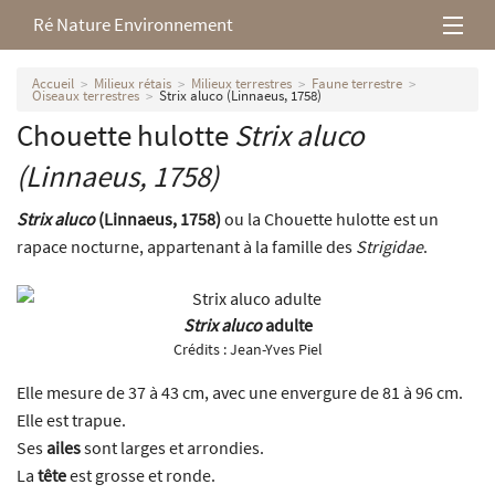
Ré Nature Environnement
L’association
Accueil
Milieux rétais
Milieux terrestres
Faune terrestre
Oiseaux terrestres
Strix aluco (Linnaeus, 1758)
Chouette hulotte
Strix aluco
Milieux rétais
(Linnaeus, 1758)
Nos parutions
Strix aluco
(Linnaeus, 1758)
ou la Chouette hulotte est un
rapace nocturne, appartenant à la famille des
Strigidae
.
Strix aluco
adulte
Crédits :
Jean-Yves Piel
Elle mesure de 37 à 43 cm, avec une envergure de 81 à 96 cm.
Elle est trapue.
Ses
ailes
sont larges et arrondies.
La
tête
est grosse et ronde.