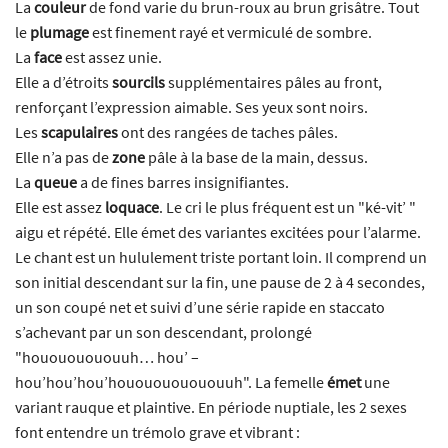
La
couleur
de fond varie du brun-roux au brun grisâtre. Tout
le
plumage
est finement rayé et vermiculé de sombre.
La
face
est assez unie.
Elle a d’étroits
sourcils
supplémentaires pâles au front,
renforçant l’expression aimable. Ses yeux sont noirs.
Les
scapulaires
ont des rangées de taches pâles.
Elle n’a pas de
zone
pâle à la base de la main, dessus.
La
queue
a de fines barres insignifiantes.
Elle est assez
loquace
. Le cri le plus fréquent est un "ké-vit’ "
aigu et répété. Elle émet des variantes excitées pour l’alarme.
Le chant est un hululement triste portant loin. Il comprend un
son initial descendant sur la fin, une pause de 2 à 4 secondes,
un son coupé net et suivi d’une série rapide en staccato
s’achevant par un son descendant, prolongé
"houououououuh… hou’ –
hou’hou’hou’hououououououuh". La femelle
émet
une
variant rauque et plaintive. En période nuptiale, les 2 sexes
font entendre un trémolo grave et vibrant :