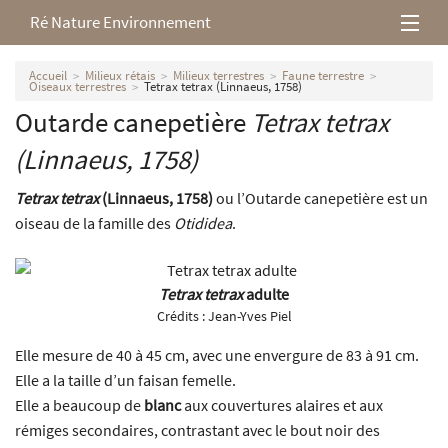
Ré Nature Environnement
L’association
Accueil
Milieux rétais
Milieux terrestres
Faune terrestre
Oiseaux terrestres
Tetrax tetrax (Linnaeus, 1758)
Outarde canepetière
Tetrax tetrax
Milieux rétais
(Linnaeus, 1758)
Nos parutions
Tetrax tetrax
(Linnaeus, 1758)
ou l’Outarde canepetière est un
oiseau de la famille des
Otididea
.
Tetrax tetrax
adulte
Crédits :
Jean-Yves Piel
Elle mesure de 40 à 45 cm, avec une envergure de 83 à 91 cm.
Elle a la taille d’un faisan femelle.
Elle a beaucoup de
blanc
aux couvertures alaires et aux
rémiges secondaires, contrastant avec le bout noir des