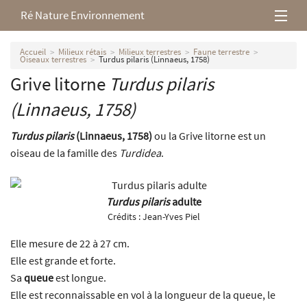
Ré Nature Environnement
L’association
Accueil
Milieux rétais
Milieux terrestres
Faune terrestre
Oiseaux terrestres
Turdus pilaris (Linnaeus, 1758)
Grive litorne
Turdus pilaris
Milieux rétais
(Linnaeus, 1758)
Nos parutions
Turdus pilaris
(Linnaeus, 1758)
ou la Grive litorne est un
oiseau de la famille des
Turdidea
.
Turdus pilaris
adulte
Crédits :
Jean-Yves Piel
Elle mesure de 22 à 27 cm.
Elle est grande et forte.
Sa
queue
est longue.
Elle est reconnaissable en vol à la longueur de la queue, le