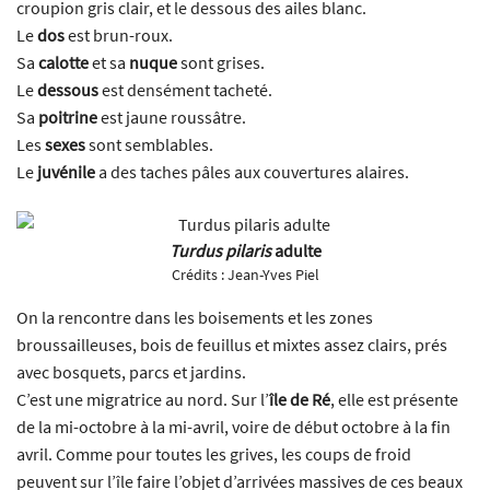
croupion gris clair, et le dessous des ailes blanc.
Le
dos
est brun-roux.
Sa
calotte
et sa
nuque
sont grises.
Le
dessous
est densément tacheté.
Sa
poitrine
est jaune roussâtre.
Les
sexes
sont semblables.
Le
juvénile
a des taches pâles aux couvertures alaires.
Turdus pilaris
adulte
Crédits :
Jean-Yves Piel
On la rencontre dans les boisements et les zones
broussailleuses, bois de feuillus et mixtes assez clairs, prés
avec bosquets, parcs et jardins.
C’est une migratrice au nord. Sur l’
île de Ré
, elle est présente
de la mi-octobre à la mi-avril, voire de début octobre à la fin
avril. Comme pour toutes les grives, les coups de froid
peuvent sur l’île faire l’objet d’arrivées massives de ces beaux