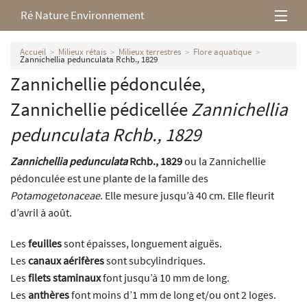
Ré Nature Environnement
L’association
Accueil
Milieux rétais
Milieux terrestres
Flore aquatique
Zannichellia pedunculata Rchb., 1829
Zannichellie pédonculée,
Milieux rétais
Zannichellie pédicellée
Zannichellia
Nos parutions
pedunculata
Rchb., 1829
Zannichellia pedunculata
Rchb., 1829
ou la Zannichellie
pédonculée est une plante de la famille des
Potamogetonaceae
. Elle mesure jusqu’à 40 cm. Elle fleurit
d’avril à août.
Les
feuilles
sont épaisses, longuement aiguës.
Les
canaux aérifères
sont subcylindriques.
Les
filets staminaux
font jusqu’à 10 mm de long.
Les
anthères
font moins d’1 mm de long et/ou ont 2 loges.