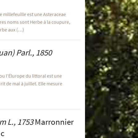
ée millefeuille est une Asteraceae
tres noms sont Herbe à la coupure,
erbe aux (…)
an) Parl., 1850
ou l’Élurope du littoral est une
rit de mai à juillet. Elle mesure
um
L., 1753
Marronnier
nc