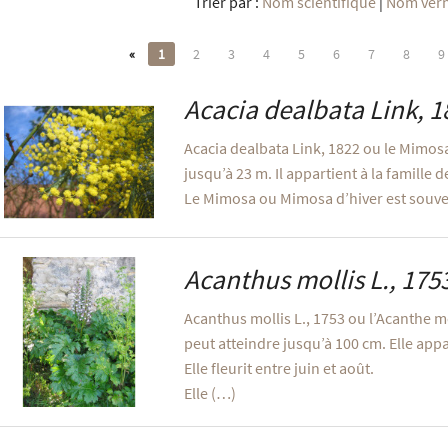
Trier par :
Nom scientifique
|
Nom vern
«
1
2
3
4
5
6
7
8
9
Acacia dealbata
Link, 1
Acacia dealbata Link, 1822 ou le Mimosa 
jusqu’à 23 m. Il appartient à la famille 
Le Mimosa ou Mimosa d’hiver est souv
Acanthus mollis
L., 175
Acanthus mollis L., 1753 ou l’Acanthe mo
peut atteindre jusqu’à 100 cm. Elle appa
Elle fleurit entre juin et août.
Elle (…)