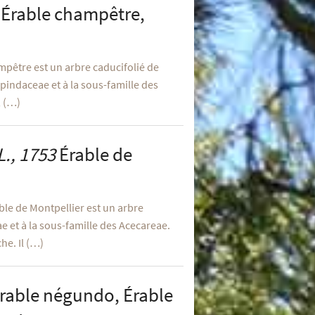
Érable champêtre,
mpêtre est un arbre caducifolié de
apindaceae et à la sous-famille des
, (…)
L., 1753
Érable de
le de Montpellier est un arbre
e et à la sous-famille des Acecareae.
he. Il (…)
rable négundo, Érable