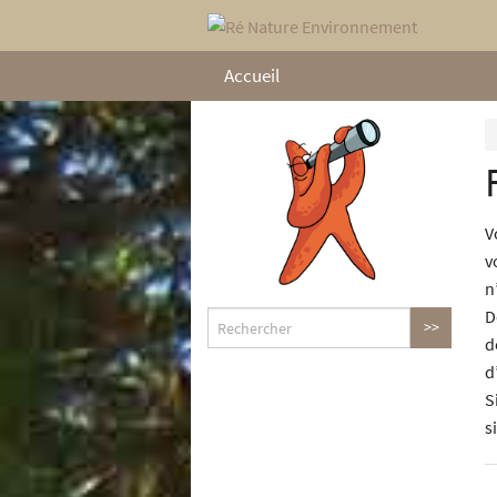
Accueil
V
v
n
D
d
d
S
s