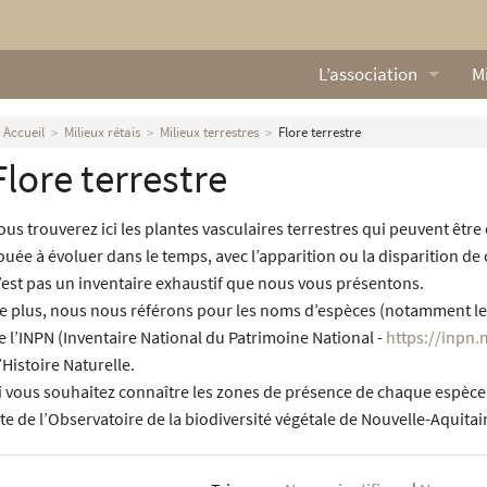
L’association
Mi
Qui sommes nous ?
L
Accueil
Milieux rétais
Milieux terrestres
Flore terrestre
Flore terrestre
Nos missions
Ga
Nos statuts
M
ous trouverez ici les plantes vasculaires terrestres qui peuvent être o
ouée à évoluer dans le temps, avec l’apparition ou la disparition de
Le Conseil d’Administr
Mi
’est pas un inventaire exhaustif que nous vous présentons.
e plus, nous nous référons pour les noms d’espèces (notamment les 
Nos partenaires
e l’INPN (Inventaire National du Patrimoine National -
https://inpn.
’Histoire Naturelle.
Nous contacter
i vous souhaitez connaître les zones de présence de chaque espèce,
Actualités
ite de l’Observatoire de la biodiversité végétale de Nouvelle-Aquitai