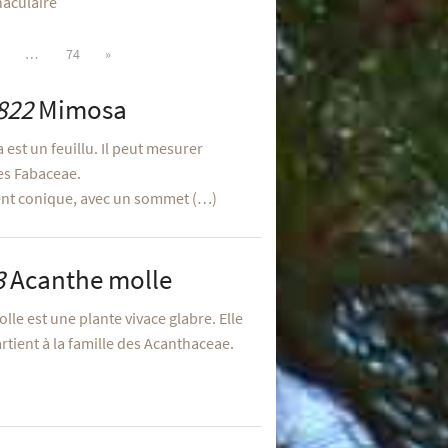
aculaire
…
74
»
822
Mimosa
est un feuillu. Il peut mesurer
des Fabaceae.
ent conique, avec un sommet (…)
3
Acanthe molle
lle est une plante vivace glabre. Elle
rtient à la famille des Acanthaceae.