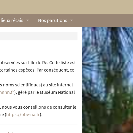
lieux rétais
Nos parutions
exique
Dossiers
lerie rétaise
L’Œillet des dunes
ilieux marins
Livres
bservées sur l’île de Ré. Cette liste est
 certaines espèces. Par conséquent, ce
ation
lieux terrestres
Vidéos naturalistes de Ré Nature Environnem
noms scientifiques) au site internet
mnhn.fr
), géré par le Muséum National
 nous vous conseillons de consulter le
ne (
https://obv-na.fr
).