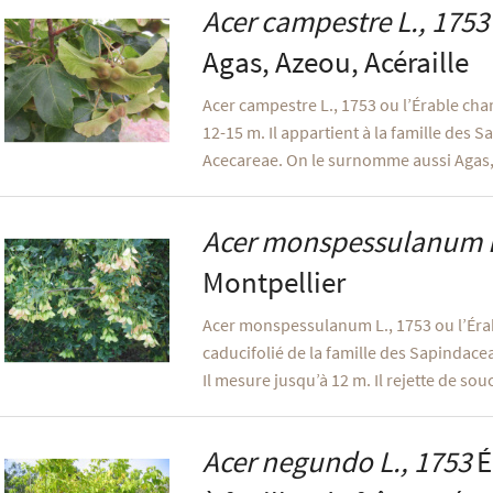
Acer campestre
L., 1753
Agas, Azeou, Acéraille
Acer campestre L., 1753 ou l’Érable cha
12-15 m. Il appartient à la famille des S
Acecareae. On le surnomme aussi Agas
Acer monspessulanum
Montpellier
Acer monspessulanum L., 1753 ou l’Érab
caducifolié de la famille des Sapindacea
Il mesure jusqu’à 12 m. Il rejette de souc
Acer negundo
L., 1753
É