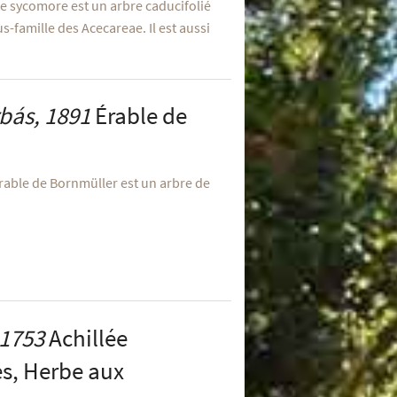
le sycomore est un arbre caducifolié
s-famille des Acecareae. Il est aussi
bás, 1891
Érable de
Érable de Bornmüller est un arbre de
 1753
Achillée
les, Herbe aux