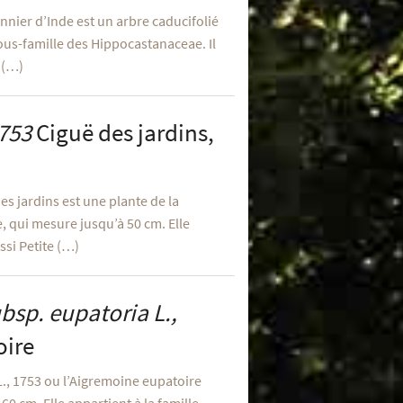
nier d’Inde est un arbre caducifolié
sous-famille des Hippocastanaceae. Il
 (…)
1753
Ciguë des jardins,
es jardins est une plante de la
, qui mesure jusqu’à 50 cm. Elle
ssi Petite (…)
bsp.
eupatoria
L.,
oire
., 1753 ou l’Aigremoine eupatoire