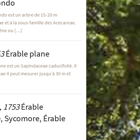
gondo
ndo est un arbre de 15-20 m
e et à la sous-famille des Acecareae.
frêne ou (…)
53
Érable plane
ane est un Sapindaceae caducifolié. Il
eae Il peut mesurer jusqu’à 30 m et
)
, 1753
Érable
, Sycomore, Érable