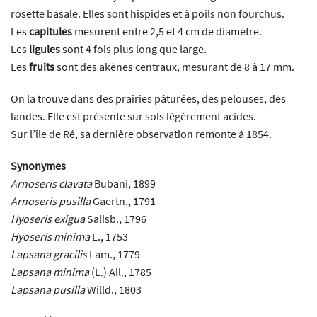
rosette basale. Elles sont hispides et à poils non fourchus.
Les
capitules
mesurent entre 2,5 et 4 cm de diamètre.
Les
ligules
sont 4 fois plus long que large.
Les
fruits
sont des akènes centraux, mesurant de 8 à 17 mm.
On la trouve dans des prairies pâturées, des pelouses, des
landes. Elle est présente sur sols légèrement acides.
Sur l’île de Ré, sa dernière observation remonte à 1854.
Synonymes
Arnoseris clavata
Bubani, 1899
Arnoseris pusilla
Gaertn., 1791
Hyoseris exigua
Salisb., 1796
Hyoseris minima
L., 1753
Lapsana gracilis
Lam., 1779
Lapsana minima
(L.) All., 1785
Lapsana pusilla
Willd., 1803