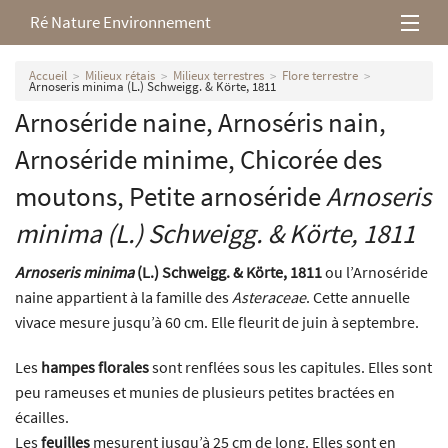
Ré Nature Environnement
L’association
Accueil
Milieux rétais
Milieux terrestres
Flore terrestre
Arnoseris minima (L.) Schweigg. & Körte, 1811
Arnoséride naine, Arnoséris nain,
Milieux rétais
Arnoséride minime, Chicorée des
Nos parutions
moutons, Petite arnoséride
Arnoseris
minima
(L.) Schweigg. & Körte, 1811
Arnoseris minima
(L.) Schweigg. & Körte, 1811
ou l’Arnoséride
naine appartient à la famille des
Asteraceae
. Cette annuelle
vivace mesure jusqu’à 60 cm. Elle fleurit de juin à septembre.
Les
hampes florales
sont renflées sous les capitules. Elles sont
peu rameuses et munies de plusieurs petites bractées en
écailles.
Les
feuilles
mesurent jusqu’à 25 cm de long. Elles sont en