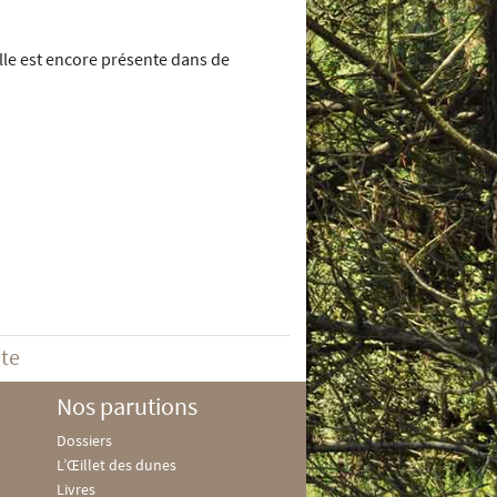
elle est encore présente dans de
ite
Nos parutions
Dossiers
L’Œillet des dunes
Livres