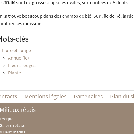
es
fruits
sont de grosses capsules ovales, surmontées de 5 dents.
n la trouve beaucoup dans des champs de blé. Sur l’île de Ré, la Ni
ombreuses moissons.
Mots-clés
Flore et Fonge
Annuel(le)
Fleurs rouges
Plante
ontacts
Mentions légales
Partenaires
Plan du s
Milieux rétais
Lexique
Galerie rétaise
Milieux marins