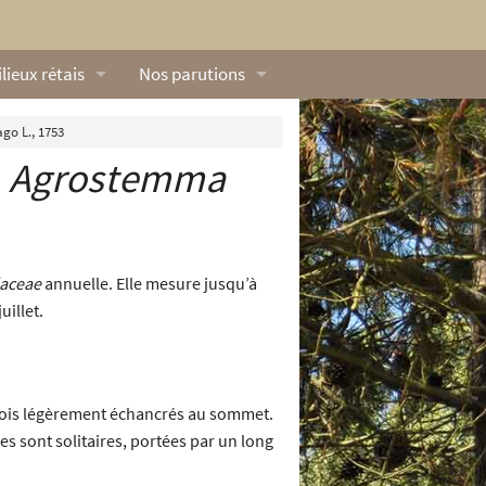
lieux rétais
Nos parutions
exique
Dossiers
go L., 1753
s
Agrostemma
lerie rétaise
L’Œillet des dunes
ilieux marins
Livres
ation
lieux terrestres
Vidéos naturalistes de Ré Nature Environnem
laceae
annuelle. Elle mesure jusqu’à
uillet.
arfois légèrement échancrés au sommet.
es sont solitaires, portées par un long