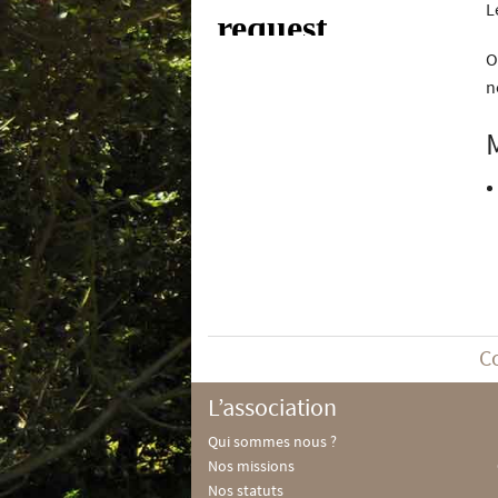
L
O
n
C
L’association
Qui sommes nous ?
Nos missions
Nos statuts