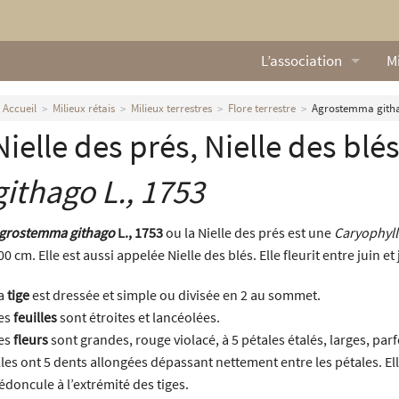
L’association
Mi
Qui sommes nous ?
L
Accueil
Milieux rétais
Milieux terrestres
Flore terrestre
Agrostemma githa
Nielle des prés, Nielle des blé
Nos missions
Ga
Nos statuts
M
githago
L., 1753
Le Conseil d’Administr
Mi
grostemma githago
L., 1753
ou la Nielle des prés est une
Caryophyl
00 cm. Elle est aussi appelée Nielle des blés. Elle fleurit entre juin et j
Nos partenaires
a
tige
est dressée et simple ou divisée en 2 au sommet.
Nous contacter
es
feuilles
sont étroites et lancéolées.
es
fleurs
sont grandes, rouge violacé, à 5 pétales étalés, larges, p
Actualités
lles ont 5 dents allongées dépassant nettement entre les pétales. Ell
édoncule à l’extrémité des tiges.