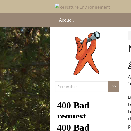
Accueil
A
1
L
L
L
E
p