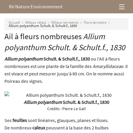
Ré Nature Environnement
L’association
Accueil
Milieux rétais
Milieux terrestres
Flore terrestre
Allium polyanthum Schult. & Schult.f., 1830
Ail à fleurs nombreuses
Allium
Milieux rétais
polyanthum
Schult. & Schult.f., 1830
Nos parutions
Allium polyanthum
Schult. & Schult.f., 1830
ou l’Ail à fleurs
nombreuses est une plante de la famille des
Amaryllidaceae
. Il
est vivace et peut mesurer jusqu’à 80 cm. On le nomme aussi
Poireau des vignes.
Allium polyanthum
Schult. & Schult.f., 1830
Crédits :
Pierre Le Gall
Ses
feuilles
sont linéaires, glauques, planes et lisses.
De nombreux
caïeux
poussent à la base des 2 bulbes