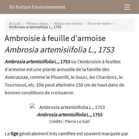
Ré Nature Environnement
L’association
Accueil
Milieux rétais
Milieux terrestres
Flore terrestre
Ambrosia artemisiifolia L., 1753
Ambroisie à feuille d’armoise
Milieux rétais
Ambrosia artemisiifolia
L., 1753
Nos parutions
Ambrosia artemisiifolia
L., 1753
ou l’Ambroisie à feuilles
d’armoise est une plante annuelle de la famille des
Asteraceae
, comme le Pissenlit, le Souci, les Chardons, le
Tournesol, etc. Elle peut atteindre 150 cm de haut dans de
bonnes conditions de croissance.
Ambrosia artemisiifolia
L., 1753
Crédits :
Pierre Le Gall
La
tige
généralement très ramifiée est souvent marquée par