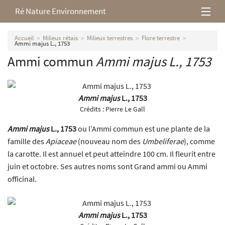
Ré Nature Environnement
L’association
Accueil
Milieux rétais
Milieux terrestres
Flore terrestre
Ammi majus L., 1753
Ammi commun
Ammi majus
L., 1753
Milieux rétais
Nos parutions
Ammi majus
L., 1753
Crédits :
Pierre Le Gall
Ammi majus
L., 1753
ou l’Ammi commun est une plante de la
famille des
Apiaceae
(nouveau nom des
Umbeliferae
), comme
la carotte. Il est annuel et peut atteindre 100 cm. Il fleurit entre
juin et octobre. Ses autres noms sont Grand ammi ou Ammi
officinal.
Ammi majus
L., 1753