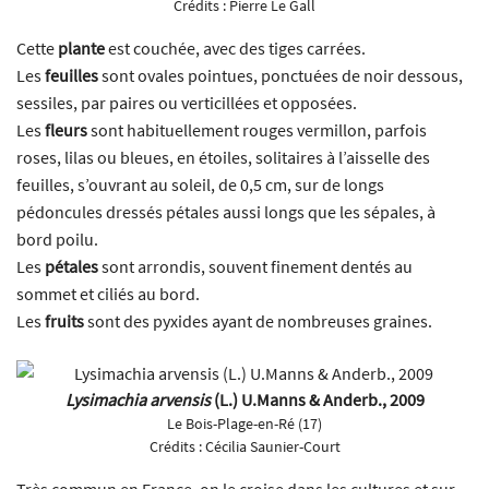
Crédits :
Pierre Le Gall
Cette
plante
est couchée, avec des tiges carrées.
Les
feuilles
sont ovales pointues, ponctuées de noir dessous,
sessiles, par paires ou verticillées et opposées.
Les
fleurs
sont habituellement rouges vermillon, parfois
roses, lilas ou bleues, en étoiles, solitaires à l’aisselle des
feuilles, s’ouvrant au soleil, de 0,5 cm, sur de longs
pédoncules dressés pétales aussi longs que les sépales, à
bord poilu.
Les
pétales
sont arrondis, souvent finement dentés au
sommet et ciliés au bord.
Les
fruits
sont des pyxides ayant de nombreuses graines.
Lysimachia arvensis
(L.) U.Manns & Anderb., 2009
Le Bois-Plage-en-Ré (17)
Crédits :
Cécilia Saunier-Court
Très commun en France, on le croise dans les cultures et sur