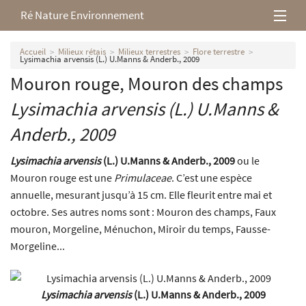
Ré Nature Environnement
L’association
Accueil
Milieux rétais
Milieux terrestres
Flore terrestre
Lysimachia arvensis (L.) U.Manns & Anderb., 2009
Mouron rouge, Mouron des champs
Milieux rétais
Lysimachia arvensis
(L.) U.Manns &
Nos parutions
Anderb., 2009
Lysimachia arvensis
(L.) U.Manns & Anderb., 2009
ou le
Mouron rouge est une
Primulaceae
. C’est une espèce
annuelle, mesurant jusqu’à 15 cm. Elle fleurit entre mai et
octobre. Ses autres noms sont : Mouron des champs, Faux
mouron, Morgeline, Ménuchon, Miroir du temps, Fausse-
Morgeline...
Lysimachia arvensis
(L.) U.Manns & Anderb., 2009