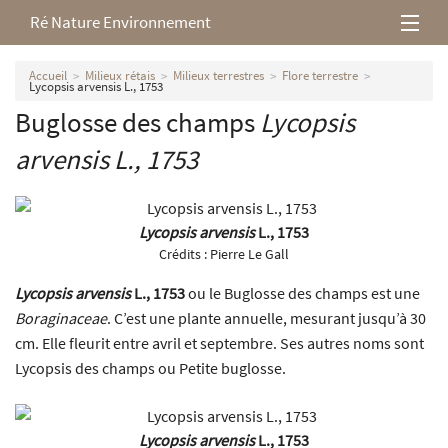
Ré Nature Environnement
L’association
Accueil
Milieux rétais
Milieux terrestres
Flore terrestre
Lycopsis arvensis L., 1753
Buglosse des champs
Lycopsis
Milieux rétais
arvensis
L., 1753
Nos parutions
Lycopsis arvensis
L., 1753
Crédits :
Pierre Le Gall
Lycopsis arvensis
L., 1753
ou le Buglosse des champs est une
Boraginaceae
. C’est une plante annuelle, mesurant jusqu’à 30
cm. Elle fleurit entre avril et septembre. Ses autres noms sont
Lycopsis des champs ou Petite buglosse.
Lycopsis arvensis
L., 1753