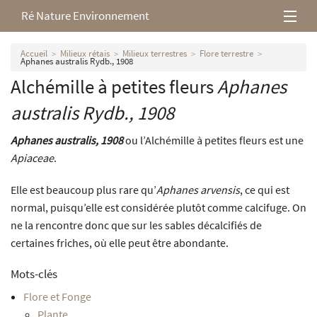
Ré Nature Environnement
L’association
Accueil
Milieux rétais
Milieux terrestres
Flore terrestre
Aphanes australis Rydb., 1908
Alchémille à petites fleurs
Aphanes
Milieux rétais
australis
Rydb., 1908
Nos parutions
Aphanes australis, 1908
ou l’Alchémille à petites fleurs est une
Apiaceae
.
Elle est beaucoup plus rare qu’
Aphanes arvensis
, ce qui est
normal, puisqu’elle est considérée plutôt comme calcifuge. On
ne la rencontre donc que sur les sables décalcifiés de
certaines friches, où elle peut être abondante.
Mots-clés
Flore et Fonge
Plante