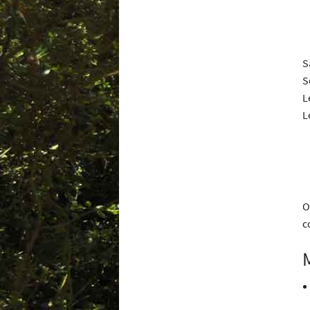
S
S
L
L
O
c