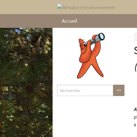
Accueil
A
p
à