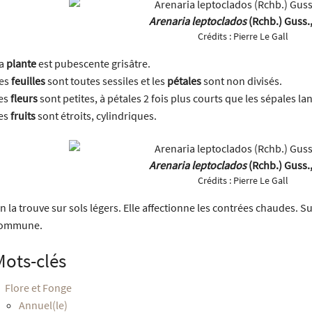
Arenaria leptoclados
(Rchb.) Guss.
Crédits :
Pierre Le Gall
a
plante
est pubescente grisâtre.
es
feuilles
sont toutes sessiles et les
pétales
sont non divisés.
es
fleurs
sont petites, à pétales 2 fois plus courts que les sépales la
es
fruits
sont étroits, cylindriques.
Arenaria leptoclados
(Rchb.) Guss.
Crédits :
Pierre Le Gall
n la trouve sur sols légers. Elle affectionne les contrées chaudes. Sur
ommune.
Mots-clés
Flore et Fonge
Annuel(le)