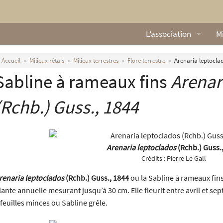
L’association
Mi
Qui sommes nous ?
L
Accueil
Milieux rétais
Milieux terrestres
Flore terrestre
Arenaria leptoclad
Sabline à rameaux fins
Arenar
Nos missions
Ga
Nos statuts
M
(Rchb.) Guss., 1844
Le Conseil d’Administr
Mi
Nos partenaires
Arenaria leptoclados
(Rchb.) Guss.
Crédits :
Pierre Le Gall
Nous contacter
renaria leptoclados
(Rchb.) Guss., 1844
ou la Sabline à rameaux fin
lante annuelle mesurant jusqu’à 30 cm. Elle fleurit entre avril et s
Actualités
 feuilles minces ou Sabline grêle.