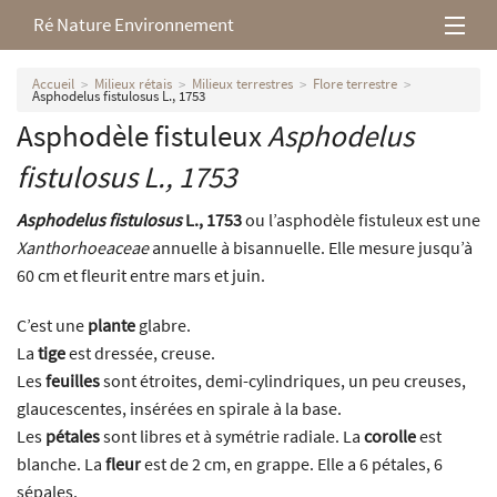
Ré Nature Environnement
L’association
Accueil
Milieux rétais
Milieux terrestres
Flore terrestre
Asphodelus fistulosus L., 1753
Asphodèle fistuleux
Asphodelus
Milieux rétais
fistulosus
L., 1753
Nos parutions
Asphodelus fistulosus
L., 1753
ou l’asphodèle fistuleux est une
Xanthorhoeaceae
annuelle à bisannuelle. Elle mesure jusqu’à
60 cm et fleurit entre mars et juin.
C’est une
plante
glabre.
La
tige
est dressée, creuse.
Les
feuilles
sont étroites, demi-cylindriques, un peu creuses,
glaucescentes, insérées en spirale à la base.
Les
pétales
sont libres et à symétrie radiale. La
corolle
est
blanche. La
fleur
est de 2 cm, en grappe. Elle a 6 pétales, 6
sépales.