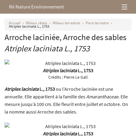
Ré Nature Environnement
L’association
Accueil
Milieux rétais
Milieux terrestres
Flore terrestre
Atriplex laciniata L., 1753
Arroche laciniée, Arroche des sables
Milieux rétais
Atriplex laciniata
L., 1753
Nos parutions
Atriplex laciniata
L., 1753
Crédits :
Pierre Le Gall
Atriplex laciniata
L., 1753
ou l’Arroche laciniée est une
annuelle. Elle appartient à la famille des
Amaranthaceae
. Elle
mesure jusqu’à 100 cm. Elle fleurit entre juillet et octobre. On
la nomme aussi Arroche des sables.
Atriplex laciniata
L., 1753