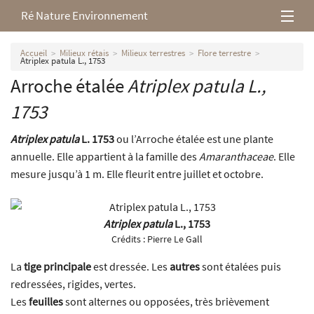
Ré Nature Environnement
L’association
Accueil
Milieux rétais
Milieux terrestres
Flore terrestre
Atriplex patula L., 1753
Arroche étalée
Atriplex patula
L.,
Milieux rétais
1753
Nos parutions
Atriplex patula
L. 1753
ou l’Arroche étalée est une plante
annuelle. Elle appartient à la famille des
Amaranthaceae
. Elle
mesure jusqu’à 1 m. Elle fleurit entre juillet et octobre.
Atriplex patula
L., 1753
Crédits :
Pierre Le Gall
La
tige principale
est dressée. Les
autres
sont étalées puis
redressées, rigides, vertes.
Les
feuilles
sont alternes ou opposées, très brièvement