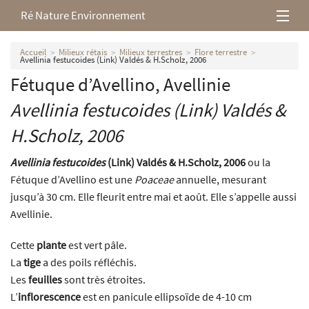
Ré Nature Environnement
L’association
Accueil
Milieux rétais
Milieux terrestres
Flore terrestre
Avellinia festucoides (Link) Valdés & H.Scholz, 2006
Fétuque d’Avellino, Avellinie
Milieux rétais
Avellinia festucoides
(Link) Valdés &
Nos parutions
H.Scholz, 2006
Avellinia festucoides
(Link) Valdés & H.Scholz, 2006
ou la
Fétuque d’Avellino est une
Poaceae
annuelle, mesurant
jusqu’à 30 cm. Elle fleurit entre mai et août. Elle s’appelle aussi
Avellinie.
Cette
plante
est vert pâle.
La
tige
a des poils réfléchis.
Les
feuilles
sont très étroites.
L’
inflorescence
est en panicule ellipsoïde de 4-10 cm