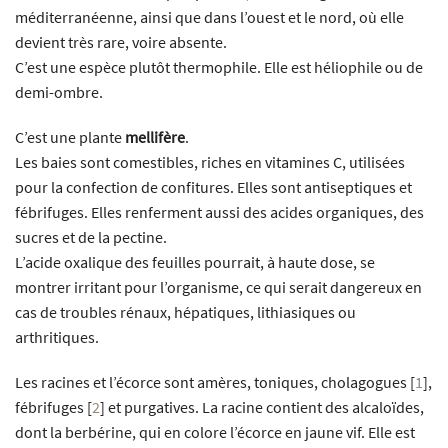
méditerranéenne, ainsi que dans l’ouest et le nord, où elle
devient très rare, voire absente.
C’est une espèce plutôt thermophile. Elle est héliophile ou de
demi-ombre.
C’est une plante
mellifère
.
Les baies sont comestibles, riches en vitamines C, utilisées
pour la confection de confitures. Elles sont antiseptiques et
fébrifuges. Elles renferment aussi des acides organiques, des
sucres et de la pectine.
L’acide oxalique des feuilles pourrait, à haute dose, se
montrer irritant pour l’organisme, ce qui serait dangereux en
cas de troubles rénaux, hépatiques, lithiasiques ou
arthritiques.
Les racines et l’écorce sont amères, toniques, cholagogues
[
1
]
,
fébrifuges
[
2
]
et purgatives. La racine contient des alcaloïdes,
dont la berbérine, qui en colore l’écorce en jaune vif. Elle est