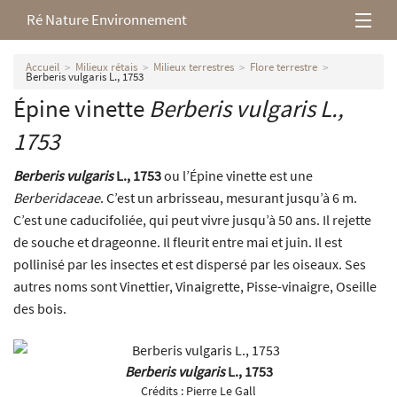
Ré Nature Environnement
L’association
Accueil
Milieux rétais
Milieux terrestres
Flore terrestre
Berberis vulgaris L., 1753
Épine vinette
Berberis vulgaris
L.,
Milieux rétais
1753
Nos parutions
Berberis vulgaris
L., 1753
ou l’Épine vinette est une
Berberidaceae
. C’est un arbrisseau, mesurant jusqu’à 6 m.
C’est une caducifoliée, qui peut vivre jusqu’à 50 ans. Il rejette
de souche et drageonne. Il fleurit entre mai et juin. Il est
pollinisé par les insectes et est dispersé par les oiseaux. Ses
autres noms sont Vinettier, Vinaigrette, Pisse-vinaigre, Oseille
des bois.
Berberis vulgaris
L., 1753
Crédits :
Pierre Le Gall