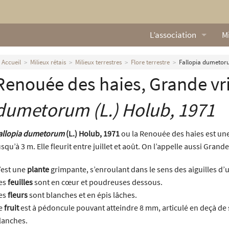
L’association
Mi
Qui sommes nous ?
L
Accueil
Milieux rétais
Milieux terrestres
Flore terrestre
Fallopia dumetoru
Renouée des haies, Grande vri
Nos missions
Ga
Nos statuts
M
dumetorum
(L.) Holub, 1971
Le Conseil d’Administr
Mi
allopia dumetorum
(L.) Holub, 1971
ou la Renouée des haies est un
usqu’à 3 m. Elle fleurit entre juillet et août. On l’appelle aussi Grande 
Nos partenaires
’est une
plante
grimpante, s’enroulant dans le sens des aiguilles d
Nous contacter
es
feuilles
sont en cœur et poudreuses dessous.
es
fleurs
sont blanches et en épis lâches.
Actualités
e
fruit
est à pédoncule pouvant atteindre 8 mm, articulé en deçà de so
lanches.