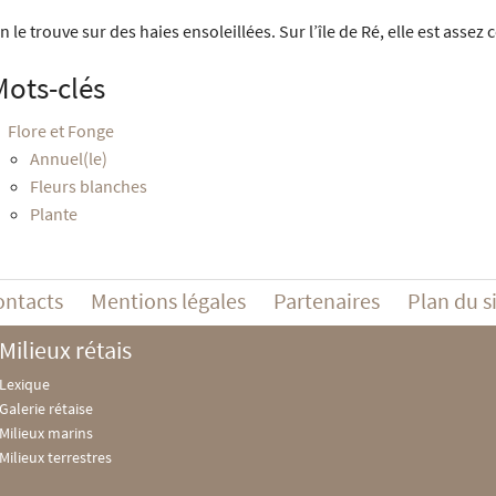
n le trouve sur des haies ensoleillées. Sur l’île de Ré, elle est asse
Mots-clés
Flore et Fonge
Annuel(le)
Fleurs blanches
Plante
ontacts
Mentions légales
Partenaires
Plan du s
Milieux rétais
Lexique
Galerie rétaise
Milieux marins
Milieux terrestres