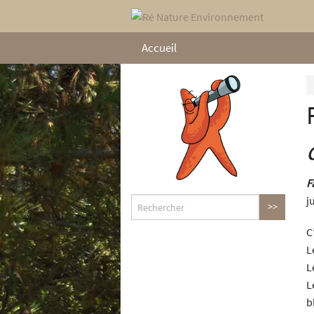
Accueil
F
j
C
L
L
L
b