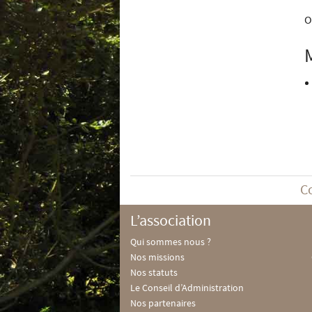
O
C
L’association
Qui sommes nous ?
Nos missions
Nos statuts
Le Conseil d’Administration
Nos partenaires