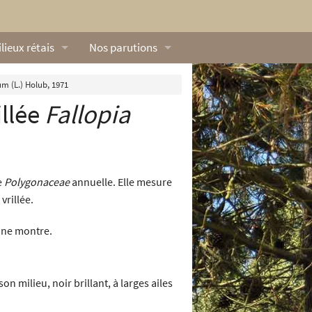
lieux rétais
Nos parutions
exique
Dossiers
m (L.) Holub, 1971
llée
Fallopia
lerie rétaise
L’Œillet des dunes
ilieux marins
Livres
ation
lieux terrestres
Vidéos naturalistes de Ré Nature Environnem
e
Polygonaceae
annuelle. Elle mesure
vrillée.
’une montre.
n milieu, noir brillant, à larges ailes