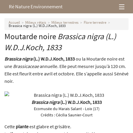
Ré Nature Environnement
L’association
Accueil
Milieux rétais
Milieux terrestres
Flore terrestre
Brassica nigra (L.) W.D.J.Koch, 1833
Moutarde noire
Brassica nigra
(L.)
Milieux rétais
W.D.J.Koch, 1833
Nos parutions
Brassica nigra
(L.) W.D.J.Koch, 1833
ou la Moutarde noire est
une
Brassicaceae
annuelle. Elle peut mesurer jusqu’à 120 cm.
Elle est fleurit entre avril et octobre. Elle s’appelle aussi Sénévé
noir.
Brassica nigra
(L.) W.D.J.Koch, 1833
Ecomusée du Marais Salant - Loix (17)
Crédits :
Cécilia Saunier-Court
Cette
plante
est glabre et grisâtre.