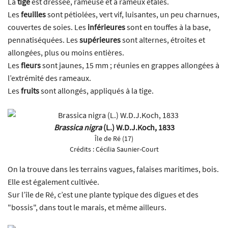
La
tige
est dressée, rameuse et à rameux étalés.
Les
feuilles
sont pétiolées, vert vif, luisantes, un peu charnues,
couvertes de soies. Les
inférieures
sont en touffes à la base,
pennatiséquées. Les
supérieures
sont alternes, étroites et
allongées, plus ou moins entières.
Les
fleurs
sont jaunes, 15 mm ; réunies en grappes allongées à
l’extrémité des rameaux.
Les
fruits
sont allongés, appliqués à la tige.
Brassica nigra
(L.) W.D.J.Koch, 1833
Île de Ré (17)
Crédits :
Cécilia Saunier-Court
On la trouve dans les terrains vagues, falaises maritimes, bois.
Elle est également cultivée.
Sur l’île de Ré, c’est une plante typique des digues et des
"bossis", dans tout le marais, et même ailleurs.