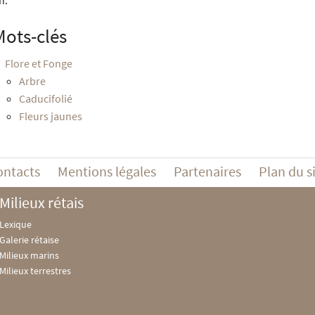
Mots-clés
Flore et Fonge
Arbre
Caducifolié
Fleurs jaunes
ontacts
Mentions légales
Partenaires
Plan du s
Milieux rétais
Lexique
Galerie rétaise
Milieux marins
Milieux terrestres