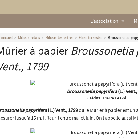
L’association
Mi
Qui sommes nous ?
L
Accueil
Milieux rétais
Milieux terrestres
Flore terrestre
Broussonetia papyr
Mûrier à papier
Broussonetia 
Nos missions
Ga
Nos statuts
M
Vent., 1799
Le Conseil d’Administr
Mi
Nos partenaires
Broussonetia papyrifera
(L.) Vent.
Crédits :
Pierre Le Gall
Nous contacter
roussonetia papyrifera
(L.) Vent., 1799
ou le Mûrier à papier est un 
esurer jusqu’à 15 m. Il fleurit entre mai et juin. On l’appelle aussi M
Actualités