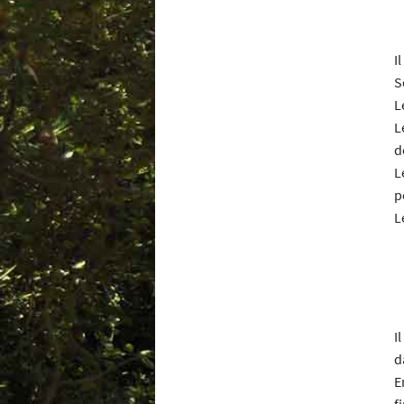
I
S
L
L
d
L
p
L
I
d
E
fi