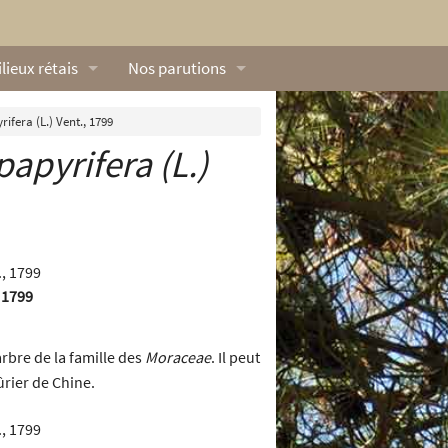
lieux rétais
Nos parutions
exique
Dossiers
ifera (L.) Vent., 1799
papyrifera
(L.)
lerie rétaise
L’Œillet des dunes
ilieux marins
Livres
ation
lieux terrestres
Vidéos naturalistes de Ré Nature Environnem
, 1799
arbre de la famille des
Moraceae
. Il peut
ûrier de Chine.