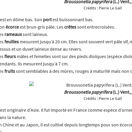
Broussonetia papyrifera
(L.) Vent.
Crédits :
Pierre Le Gall
l est en dôme bas. Son
port
est buissonnant bas.
on
écorce
est brun-gris pâle. Les
crêtes
sont entrecroisées.
es
rameaux
sont laineux.
es
feuilles
mesurent jusqu’à 20 cm. Elles sont souvent vert pâle vif, 
essus et un duvet laineux dense au revers.
es
fleurs
mâles et femelles sont sur des pieds dioïques (espèce dioï
endants. Ils mesurent jusqu’à 7 cm.
es
fruits
sont semblables à des mûres, rouges à maturité mais non 
Broussonetia papyrifera
(L.) Vent.
Crédits :
Pierre Le Gall
l est originaire d’Asie. Il fut importé en France comme espèce d’orneme
ans la nature.
n Chine et au Japon, il est cultivé depuis longtemps pour son écorce
n.