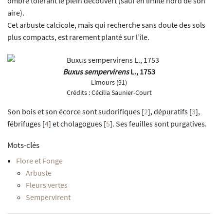
ombre tolérant le plein découvert (sauf en limite nord de son
aire).
Cet arbuste calcicole, mais qui recherche sans doute des sols
plus compacts, est rarement planté sur l’île.
Buxus sempervirens
L., 1753
Limours (91)
Crédits :
Cécilia Saunier-Court
Son bois et son écorce sont sudorifiques
[
2
]
, dépuratifs
[
3
]
,
fébrifuges
[
4
]
et cholagogues
[
5
]
. Ses feuilles sont purgatives.
Mots-clés
Flore et Fonge
Arbuste
Fleurs vertes
Sempervirent