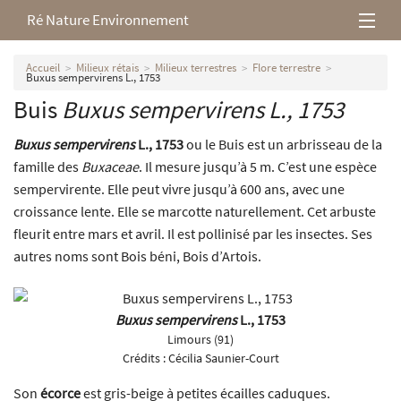
Ré Nature Environnement
L’association
Accueil
Milieux rétais
Milieux terrestres
Flore terrestre
Buxus sempervirens L., 1753
Buis
Buxus sempervirens
L., 1753
Milieux rétais
Buxus sempervirens
L., 1753
ou le Buis est un arbrisseau de la
Nos parutions
famille des
Buxaceae
. Il mesure jusqu’à 5 m. C’est une espèce
sempervirente. Elle peut vivre jusqu’à 600 ans, avec une
croissance lente. Elle se marcotte naturellement. Cet arbuste
fleurit entre mars et avril. Il est pollinisé par les insectes. Ses
autres noms sont Bois béni, Bois d’Artois.
Buxus sempervirens
L., 1753
Limours (91)
Crédits :
Cécilia Saunier-Court
Son
écorce
est gris-beige à petites écailles caduques.