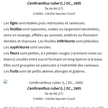
Centhranthus ruber
(L.) DC., 1805
Île de Ré (17)
Crédits :
Cécilia Saunier-Court
Les
tiges
sont étalées puis redressées et rameuses.
Les
feuilles
sont opposées, ovales ou largement lancéolées,
voire en losange, effilées au sommet, entières ou finement
dentées et charnues. Les feuilles
inférieures
sont pétiolées.
Les
supérieures
sont sessiles.
Les
fleurs
sont petites, à 5 pétales rouges (rarement roses ou
blancs) soudés entre eux et formant un long éperon à la base.
Elles sont groupées en panicules à l’extrémité des rameaux.
Les
fruits
sont de petits akènes allongés et glabres.
Centhranthus ruber
(L.) DC., 1805
Île de Ré (17)
Crédits :
Cécilia Saunier-Court
On la trouve sur des falaises, des rochers ou des murs. Sur l’île