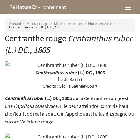
Ré Nature Environnement
L’association
Accueil
Milieux rétais
Milieux terrestres
Flore terrestre
Centranthus ruber (L.) DC., 1805
Centranthe rouge
Centranthus ruber
Milieux rétais
(L.) DC., 1805
Nos parutions
Centhranthus ruber
(L.) DC., 1805
Île de Ré (17)
Crédits :
Cécilia Saunier-Court
Centranthus ruber
(L.) DC., 1805
ou la Centranthe rouge est
une
Caprifoliaceae
vivace. Elle peut atteindre 80 cm de haut.
Elle fleurit de mai à août. On l’appelle aussi Lilas d’Espagne ou
encore Valériane rouge.