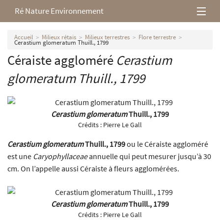
Ré Nature Environnement
L’association
Accueil
Milieux rétais
Milieux terrestres
Flore terrestre
Cerastium glomeratum Thuill., 1799
Céraiste aggloméré
Cerastium
Milieux rétais
glomeratum
Thuill., 1799
Nos parutions
Cerastium glomeratum
Thuill., 1799
Crédits :
Pierre Le Gall
Cerastium glomeratum
Thuill., 1799
ou le Céraiste aggloméré
est une
Caryophyllaceae
annuelle qui peut mesurer jusqu’à 30
cm. On l’appelle aussi Céraiste à fleurs agglomérées.
Cerastium glomeratum
Thuill., 1799
Crédits :
Pierre Le Gall