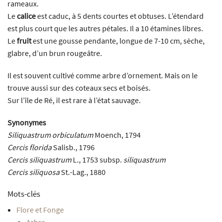
rameaux.
Le
calice
est caduc, à 5 dents courtes et obtuses. L’étendard
est plus court que les autres pétales. Il a 10 étamines libres.
Le
fruit
est une gousse pendante, longue de 7-10 cm, sèche,
glabre, d’un brun rougeâtre.
Il est souvent cultivé comme arbre d’ornement. Mais on le
trouve aussi sur des coteaux secs et boisés.
Sur l’île de Ré, il est rare à l’état sauvage.
Synonymes
Siliquastrum orbiculatum
Moench, 1794
Cercis florida
Salisb., 1796
Cercis siliquastrum
L., 1753 subsp.
siliquastrum
Cercis siliquosa
St.-Lag., 1880
Mots-clés
Flore et Fonge