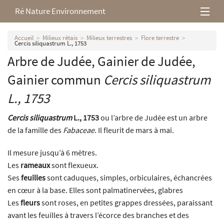
Ré Nature Environnement
L’association
Accueil
Milieux rétais
Milieux terrestres
Flore terrestre
Cercis siliquastrum L., 1753
Arbre de Judée, Gainier de Judée,
Milieux rétais
Gainier commun
Cercis siliquastrum
Nos parutions
L., 1753
Cercis siliquastrum
L., 1753
ou l’arbre de Judée est un arbre
de la famille des
Fabaceae
. Il fleurit de mars à mai.
Il mesure jusqu’à 6 mètres.
Les
rameaux
sont flexueux.
Ses
feuilles
sont caduques, simples, orbiculaires, échancrées
en cœur à la base. Elles sont palmatinervées, glabres
Les
fleurs
sont roses, en petites grappes dressées, paraissant
avant les feuilles à travers l’écorce des branches et des