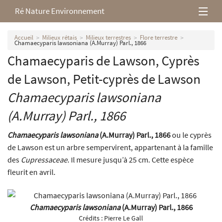
Ré Nature Environnement
L’association
Accueil
Milieux rétais
Milieux terrestres
Flore terrestre
Chamaecyparis lawsoniana (A.Murray) Parl., 1866
Chamaecyparis de Lawson, Cyprès
Milieux rétais
de Lawson, Petit-cyprès de Lawson
Nos parutions
Chamaecyparis lawsoniana
(A.Murray) Parl., 1866
Chamaecyparis lawsoniana
(A.Murray) Parl., 1866
ou le cyprès
de Lawson est un arbre sempervirent, appartenant à la famille
des
Cupressaceae
. Il mesure jusqu’à 25 cm. Cette espèce
fleurit en avril.
Chamaecyparis lawsoniana
(A.Murray) Parl., 1866
Crédits :
Pierre Le Gall