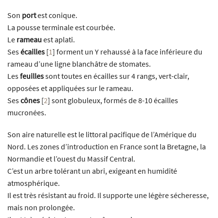
Son
port
est conique.
La pousse terminale est courbée.
Le
rameau
est aplati.
Ses
écailles
[
1
]
forment un Y rehaussé à la face inférieure du
rameau d’une ligne blanchâtre de stomates.
Les
feuilles
sont toutes en écailles sur 4 rangs, vert-clair,
opposées et appliquées sur le rameau.
Ses
cônes
[
2
]
sont globuleux, formés de 8-10 écailles
mucronées.
Son aire naturelle est le littoral pacifique de l’Amérique du
Nord. Les zones d’introduction en France sont la Bretagne, la
Normandie et l’ouest du Massif Central.
C’est un arbre tolérant un abri, exigeant en humidité
atmosphérique.
Il est très résistant au froid. Il supporte une légère sécheresse,
mais non prolongée.