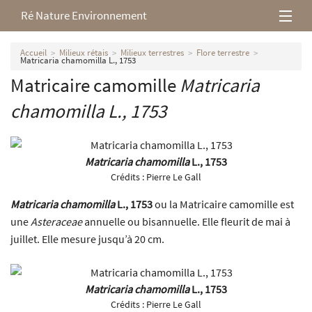
Ré Nature Environnement
L’association
Accueil
Milieux rétais
Milieux terrestres
Flore terrestre
Matricaria chamomilla L., 1753
Matricaire camomille
Matricaria
Milieux rétais
chamomilla
L., 1753
Nos parutions
Matricaria chamomilla
L., 1753
Crédits :
Pierre Le Gall
Matricaria chamomilla
L., 1753
ou la Matricaire camomille est
une
Asteraceae
annuelle ou bisannuelle. Elle fleurit de mai à
juillet. Elle mesure jusqu’à 20 cm.
Matricaria chamomilla
L., 1753
Crédits :
Pierre Le Gall