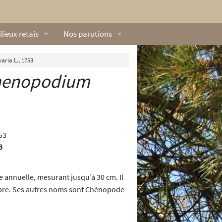
lieux rétais
Nos parutions
exique
Dossiers
ria L., 1753
henopodium
lerie rétaise
L’Œillet des dunes
ilieux marins
Livres
ation
lieux terrestres
Vidéos naturalistes de Ré Nature Environnem
3
 annuelle, mesurant jusqu’à 30 cm. Il
tembre. Ses autres noms sont Chénopode