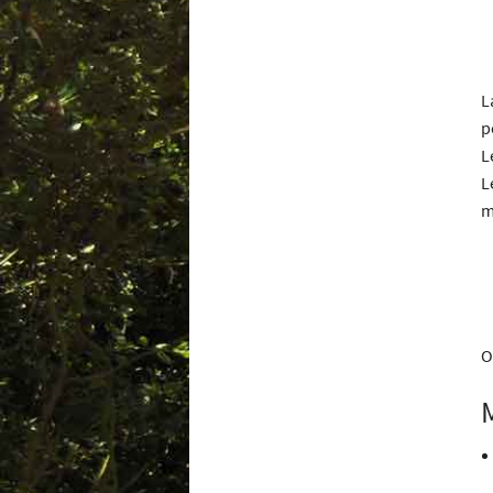
L
p
L
L
m
O