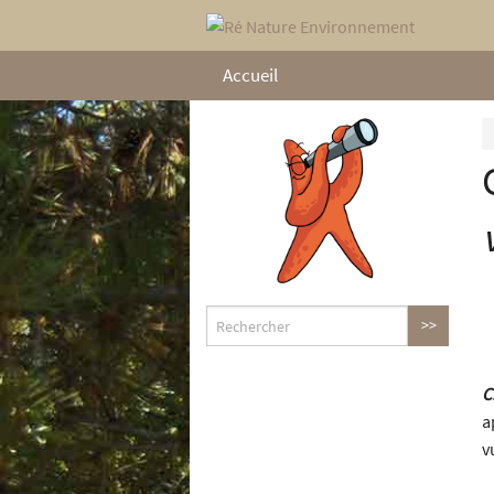
Accueil
C
a
v