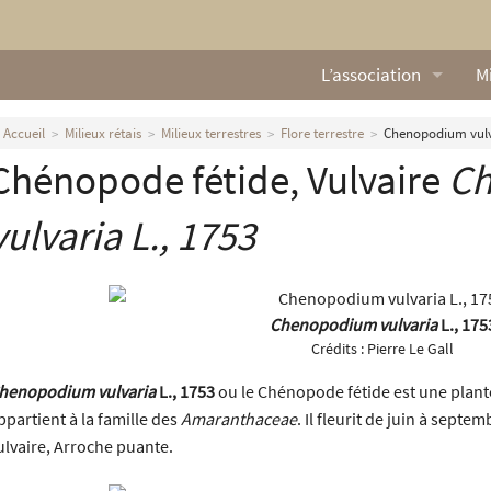
L’association
Mi
Qui sommes nous ?
L
Accueil
Milieux rétais
Milieux terrestres
Flore terrestre
Chenopodium vulva
Chénopode fétide, Vulvaire
C
Nos missions
Ga
Nos statuts
M
vulvaria
L., 1753
Le Conseil d’Administr
Mi
Nos partenaires
Chenopodium vulvaria
L., 175
Crédits :
Pierre Le Gall
Nous contacter
henopodium vulvaria
L., 1753
ou le Chénopode fétide est une plante
ppartient à la famille des
Amaranthaceae
. Il fleurit de juin à sep
Actualités
ulvaire, Arroche puante.