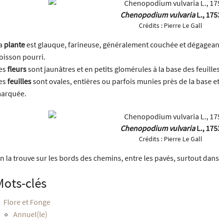
Chenopodium vulvaria
L., 175
Crédits :
Pierre Le Gall
a
plante
est glauque, farineuse, généralement couchée et dégagean
oisson pourri.
es
fleurs
sont jaunâtres et en petits glomérules à la base des feuilles
es
feuilles
sont ovales, entières ou parfois munies près de la base 
arquée.
Chenopodium vulvaria
L., 175
Crédits :
Pierre Le Gall
n la trouve sur les bords des chemins, entre les pavés, surtout dan
Mots-clés
Flore et Fonge
Annuel(le)