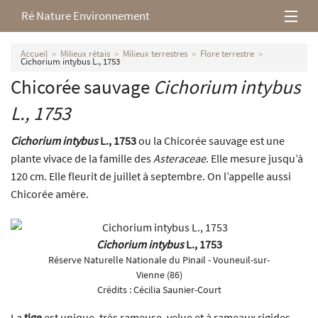
Ré Nature Environnement
L’association
Accueil
Milieux rétais
Milieux terrestres
Flore terrestre
Cichorium intybus L., 1753
Chicorée sauvage
Cichorium intybus
Milieux rétais
L., 1753
Nos parutions
Cichorium intybus
L., 1753
ou la Chicorée sauvage est une
plante vivace de la famille des
Asteraceae
. Elle mesure jusqu’à
120 cm. Elle fleurit de juillet à septembre. On l’appelle aussi
Chicorée amère.
Cichorium intybus
L., 1753
Réserve Naturelle Nationale du Pinail - Vouneuil-sur-
Vienne (86)
Crédits :
Cécilia Saunier-Court
La
tige
est unique, très rameuse, velue et à rameaux rigides,