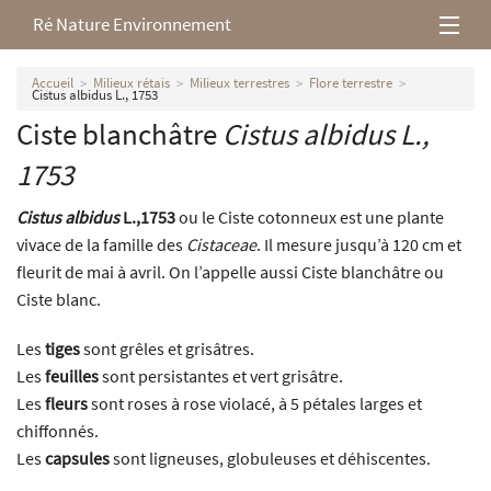
Ré Nature Environnement
L’association
Accueil
Milieux rétais
Milieux terrestres
Flore terrestre
Cistus albidus L., 1753
Ciste blanchâtre
Cistus albidus
L.,
Milieux rétais
1753
Nos parutions
Cistus albidus
L.,1753
ou le Ciste cotonneux est une plante
vivace de la famille des
Cistaceae
. Il mesure jusqu’à 120 cm et
fleurit de mai à avril. On l’appelle aussi Ciste blanchâtre ou
Ciste blanc.
Les
tiges
sont grêles et grisâtres.
Les
feuilles
sont persistantes et vert grisâtre.
Les
fleurs
sont roses à rose violacé, à 5 pétales larges et
chiffonnés.
Les
capsules
sont ligneuses, globuleuses et déhiscentes.