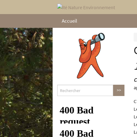
Accueil
C
a
C
L
L
L
L