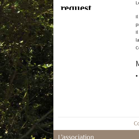
L
I
p
I
l
C
C
L’association