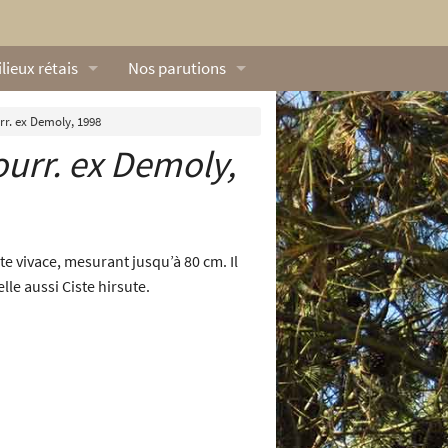
lieux rétais
Nos parutions
exique
Dossiers
urr. ex Demoly, 1998
urr. ex Demoly,
lerie rétaise
L’Œillet des dunes
ilieux marins
Livres
ation
lieux terrestres
Vidéos naturalistes de Ré Nature Environnem
te vivace, mesurant jusqu’à 80 cm. Il
pelle aussi Ciste hirsute.
.