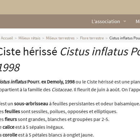
L’association
Mi
Qui sommes nous ?
L
Accueil
Milieux rétais
Milieux terrestres
Flore terrestre
Cistus inflatus Po
Ciste hérissé
Cistus inflatus
Po
Nos missions
Ga
Nos statuts
M
1998
Le Conseil d’Administr
Mi
istus inflatus
Pourr. ex Demoly, 1998
ou le Ciste hérissé est une plan
ppartient à la famille des
Cistaceae
. Il fleurit de juin à août. On l’ap
Nos partenaires
’est un
sous-arbrisseau
à feuilles persistantes et odeur balsamique
Nous contacter
es
feuilles
sont sessiles, poilues, opposées et elliptiques.
es
fleurs
sont grandes, blanches et groupées par 2-5.
Actualités
e
calice
est à 5 sépales inégaux.
a
corolle
est à 5 pétales blancs à onglet jaune.