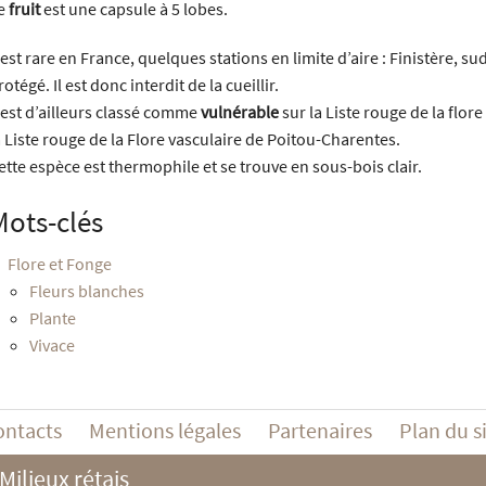
e
fruit
est une capsule à 5 lobes.
l est rare en France, quelques stations en limite d’aire : Finistère, su
rotégé. Il est donc interdit de la cueillir.
l est d’ailleurs classé comme
vulnérable
sur la Liste rouge de la flor
a Liste rouge de la Flore vasculaire de Poitou-Charentes.
ette espèce est thermophile et se trouve en sous-bois clair.
Mots-clés
Flore et Fonge
Fleurs blanches
Plante
Vivace
ontacts
Mentions légales
Partenaires
Plan du s
Milieux rétais