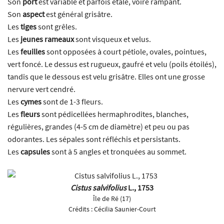
Son
port
est variable et parfois étalé, voire rampant.
Son
aspect
est général grisâtre.
Les
tiges
sont grêles.
Les
jeunes rameaux
sont visqueux et velus.
Les
feuilles
sont opposées à court pétiole, ovales, pointues,
vert foncé. Le dessus est rugueux, gaufré et velu (poils étoilés),
tandis que le dessous est velu grisâtre. Elles ont une grosse
nervure vert cendré.
Les
cymes
sont de 1-3 fleurs.
Les
fleurs
sont pédicellées hermaphrodites, blanches,
régulières, grandes (4-5 cm de diamètre) et peu ou pas
odorantes. Les sépales sont réfléchis et persistants.
Les
capsules
sont à 5 angles et tronquées au sommet.
Cistus salvifolius
L., 1753
Île de Ré (17)
Crédits :
Cécilia Saunier-Court