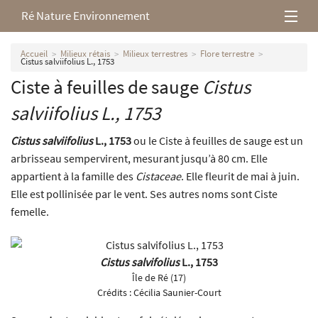
Ré Nature Environnement
L’association
Accueil
Milieux rétais
Milieux terrestres
Flore terrestre
Cistus salviifolius L., 1753
Ciste à feuilles de sauge
Cistus
Milieux rétais
salviifolius
L., 1753
Nos parutions
Cistus salviifolius
L., 1753
ou le Ciste à feuilles de sauge est un
arbrisseau sempervirent, mesurant jusqu’à 80 cm. Elle
appartient à la famille des
Cistaceae
. Elle fleurit de mai à juin.
Elle est pollinisée par le vent. Ses autres noms sont Ciste
femelle.
Cistus salvifolius
L., 1753
Île de Ré (17)
Crédits :
Cécilia Saunier-Court