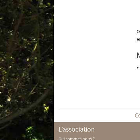
O
e
C
L’association
Qui sommes nous ?