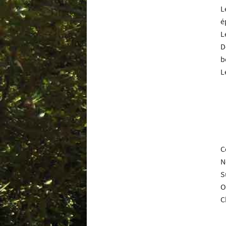
L
é
L
D
b
L
C
N
S
O
C