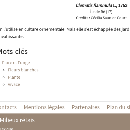
Clematis flammula
L., 1753
Île de Ré (17)
Crédits :
Cécilia Saunier-Court
n l’utilise en culture ornementale. Mais elle s’est échappée des jar
nvahissante.
Mots-clés
Flore et Fonge
Fleurs blanches
Plante
Vivace
ontacts
Mentions légales
Partenaires
Plan du s
Milieux rétais
Lexique