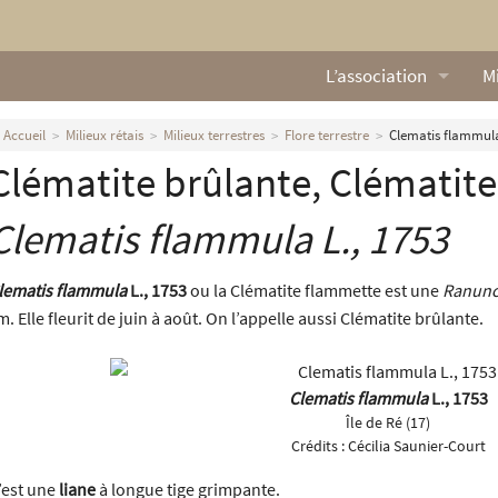
L’association
Mi
Qui sommes nous ?
L
Accueil
Milieux rétais
Milieux terrestres
Flore terrestre
Clematis flammula
Clématite brûlante, Clématit
Nos missions
Ga
Nos statuts
M
Clematis flammula
L., 1753
Le Conseil d’Administr
Mi
lematis flammula
L., 1753
ou la Clématite flammette est une
Ranunc
m. Elle fleurit de juin à août. On l’appelle aussi Clématite brûlante.
Nos partenaires
Nous contacter
Clematis flammula
L., 1753
Île de Ré (17)
Actualités
Crédits :
Cécilia Saunier-Court
’est une
liane
à longue tige grimpante.