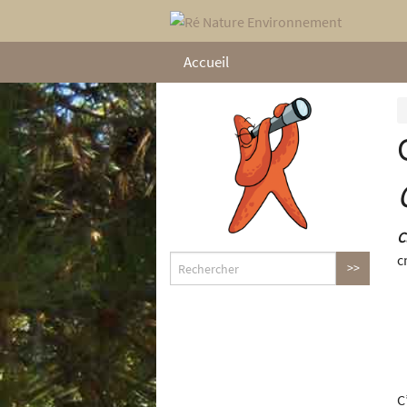
Accueil
C
c
C