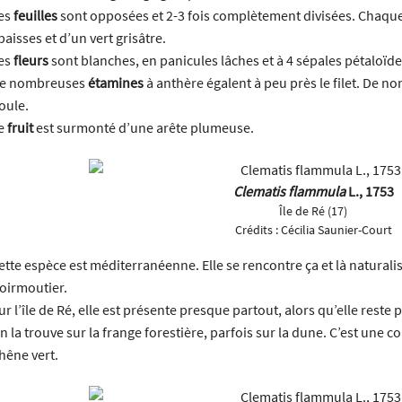
es
feuilles
sont opposées et 2-3 fois complètement divisées. Chaque 
paisses et d’un vert grisâtre.
es
fleurs
sont blanches, en panicules lâches et à 4 sépales pétaloïdes
e nombreuses
étamines
à anthère égalent à peu près le filet. De 
oule.
e
fruit
est surmonté d’une arête plumeuse.
Clematis flammula
L., 1753
Île de Ré (17)
Crédits :
Cécilia Saunier-Court
ette espèce est méditerranéenne. Elle se rencontre ça et là naturalis
oirmoutier.
ur l’île de Ré, elle est présente presque partout, alors qu’elle reste 
n la trouve sur la frange forestière, parfois sur la dune. C’est un
hêne vert.