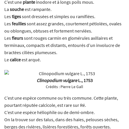
C’est une
plante
inodore et à longs poils mous.
La
souche
est rampante.
Les
tiges
sont dressées et simples ou ramifiées.
Les
feuilles
sont assez grandes, courtement pétiolées, ovales
ou oblongues, obtuses et fortement nerviées.
Les
fleurs
sont rouges carmin en glomérules axillaires et
terminaux, compacts et distants, entourés d’un involucre de
bractées ciliées plumeuses.
Le
calice
est arqué.
Clinopodium vulgare
L., 1753
Crédits :
Pierre Le Gall
C’est une espèce commune ou très commune. Cette plante,
pourtant réputée calcicole, est rare sur Ré.
C’est une espèce héliophile ou de demi-ombre.
On la trouve sur des talus, dans des haies, pelouses sèches,
berges des rivières, lisières forestières, forêts ouvertes.