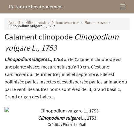
Ré Nature Environnement
L’association
Accueil
Milieux rétais
Milieux terrestres
Flore terrestre
Clinopodium vulgare L., 1753
Calament clinopode
Clinopodium
Milieux rétais
vulgare
L., 1753
Nos parutions
Clinopodium vulgare
L., 1753
ou le Calament clinopode est
une plante vivace, mesurant jusqu’à 70 cm. C’est une
Lamiaceae
qui fleurit entre juillet et septembre. Elle est
pollinisée par les insectes et est dispersée par les animaux ou
par le vent. Ses autres noms sont Pied de lit, Grand basilic,
Grand origan des haies...
Clinopodium vulgare
L., 1753
Crédits :
Pierre Le Gall