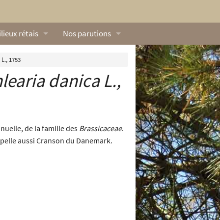
lieux rétais
Nos parutions
exique
Dossiers
L., 1753
learia danica
L.,
lerie rétaise
L’Œillet des dunes
ilieux marins
Livres
ation
lieux terrestres
Vidéos naturalistes de Ré Nature Environnem
nuelle, de la famille des
Brassicaceae
.
’appelle aussi Cranson du Danemark.