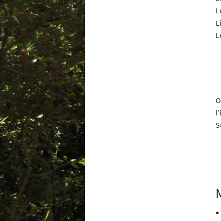
L
L
L
O
l
S