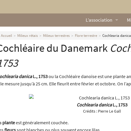
L’association
Mi
Qui sommes nous ?
L
Accueil
Milieux rétais
Milieux terrestres
Flore terrestre
Cochlearia danica 
Cochléaire du Danemark
Coch
Nos missions
Ga
Nos statuts
M
1753
Le Conseil d’Administr
Mi
ochlearia danica
L., 1753
ou la Cochléaire danoise est une plante an
lle mesure jusqu’à 25 cm. Elle fleurit entre février et octobre. On l
Nos partenaires
Nous contacter
Cochlearia danica
L., 1753
Crédits :
Pierre Le Gall
Actualités
a
plante
est généralement couchée.
es
fleurs
sont blanches ou plus souvent encore lilas.