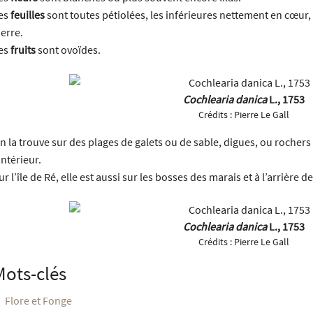
es
feuilles
sont toutes pétiolées, les inférieures nettement en cœur,
ierre.
es
fruits
sont ovoïdes.
Cochlearia danica
L., 1753
Crédits :
Pierre Le Gall
n la trouve sur des plages de galets ou de sable, digues, ou rochers 
’intérieur.
ur l’île de Ré, elle est aussi sur les bosses des marais et à l’arrière d
Cochlearia danica
L., 1753
Crédits :
Pierre Le Gall
Mots-clés
Flore et Fonge