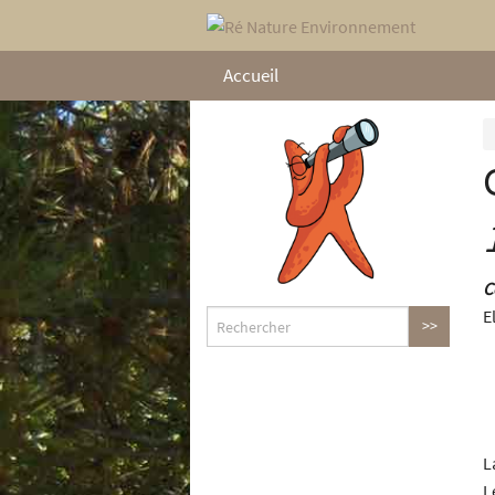
Accueil
C
E
L
L